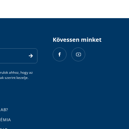
Kövessen minket
rulok ahhoz, hogy az
k szerint kezelje.
LAB?
DÉMIA