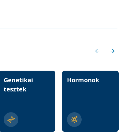
Genetikai
Hormonok
Vi
tesztek
n