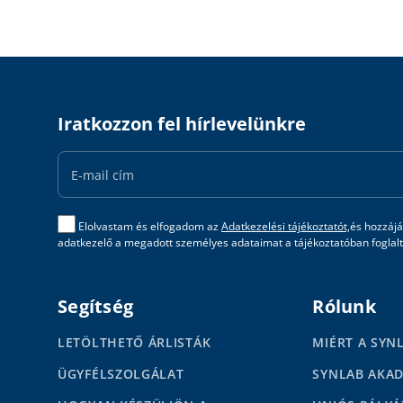
Iratkozzon fel hírlevelünkre
Email
Address
Elolvastam és elfogadom az
Adatkezelési tájékoztatót,
és hozzájá
adatkezelő a megadott személyes adataimat a tájékoztatóban foglalta
Segítség
Rólunk
LETÖLTHETŐ ÁRLISTÁK
MIÉRT A SYN
ÜGYFÉLSZOLGÁLAT
SYNLAB AKA