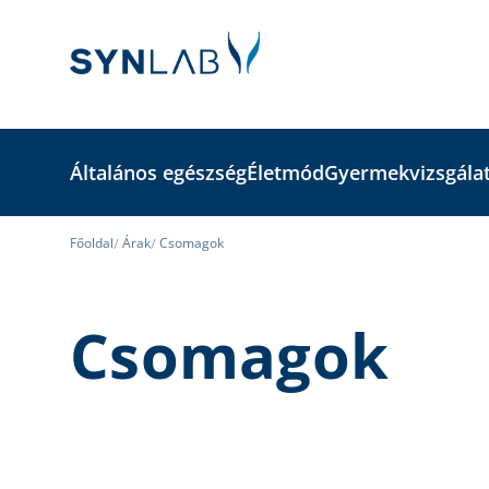
Általános egészség
Életmód
Gyermekvizsgála
Főoldal
Árak
Csomagok
Csomagok