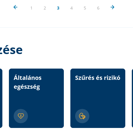
1
2
3
4
5
6
zése
Általános
Szűrés és rizikó
egészség