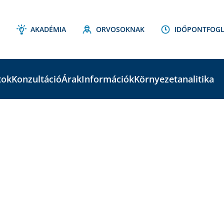
AKADÉMIA
ORVOSOKNAK
IDŐPONTFOGL
tok
Konzultáció
Árak
Információk
Környezetanalitika