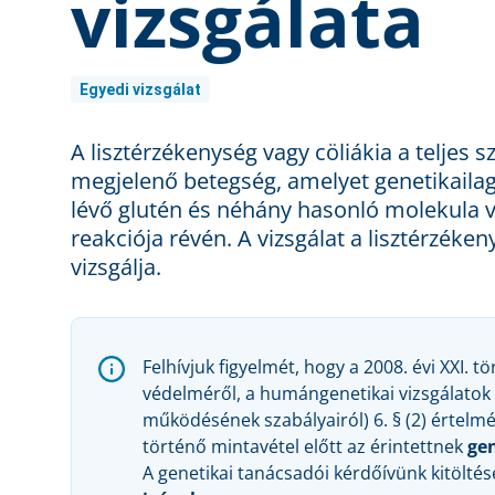
vizsgálata
Egyedi vizsgálat
A lisztérzékenység vagy cöliákia a teljes 
megjelenő betegség, amelyet genetikail
lévő glutén és néhány hasonló molekula 
reakciója révén. A vizsgálat a lisztérzéke
vizsgálja.
Felhívjuk figyelmét, hogy a 2008. évi XXI.
védelméről, a humángenetikai vizsgálatok 
működésének szabályairól) 6. § (2) értelm
történő mintavétel előtt az érintettnek
gen
A genetikai tanácsadói kérdőívünk kitölté