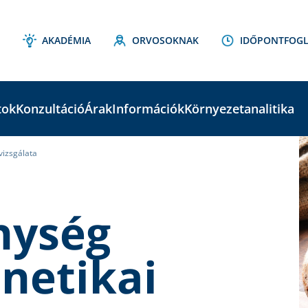
AKADÉMIA
ORVOSOKNAK
IDŐPONTFOGL
tok
Konzultáció
Árak
Információk
Környezetanalitika
vizsgálata
C
S
nység
enetikai