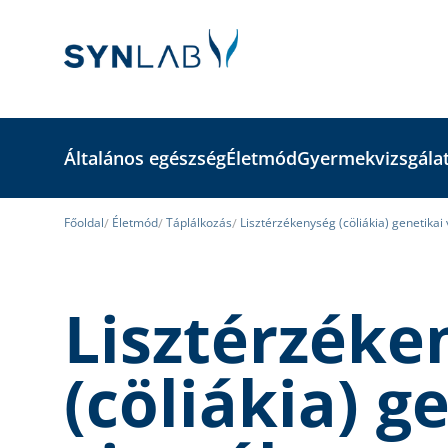
Általános egészség
Életmód
Gyermekvizsgála
Főoldal
Életmód
Táplálkozás
Lisztérzékenység (cöliákia) genetikai 
Lisztérzéke
(cöliákia) g