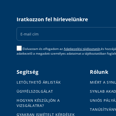
Iratkozzon fel hírlevelünkre
Email
Address
Elolvastam és elfogadom az
Adatkezelési tájékoztatót,
és hozzájá
adatkezelő a megadott személyes adataimat a tájékoztatóban foglalta
Segítség
Rólunk
LETÖLTHETŐ ÁRLISTÁK
MIÉRT A SYN
ÜGYFÉLSZOLGÁLAT
SYNLAB AKA
HOGYAN KÉSZÜLJÖN A
UNIÓS PÁLYÁ
VIZSGÁLATRA?
TANÚSÍTVÁN
GYAKRAN ISMÉTELT KÉRDÉSEK