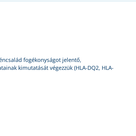
géncsalád fogékonyságot jelentő,
atainak kimutatását végezzük (HLA-DQ2, HLA-