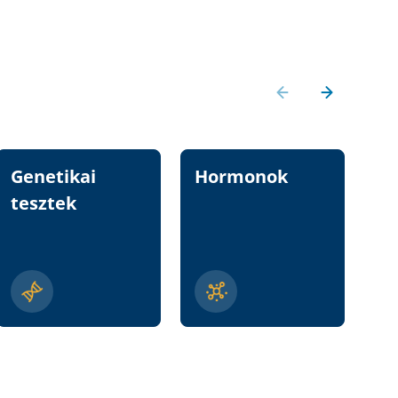
Genetikai
Hormonok
Vi
tesztek
n