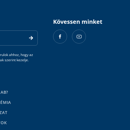
Kövessen minket
rulok ahhoz, hogy az
k szerint kezelje.
LAB?
DÉMIA
ZAT
YOK