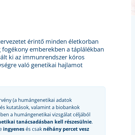
szervezetet érintő minden életkorban
ag fogékony emberekben a táplálékban
vált ki az immunrendszer kóros
nységre való genetikai hajlamot
 törvény (a humángenetikai adatok
és kutatások, valamint a biobankok
ében a humángenetikai vizsgálat céljából
etikai tanácsadásban kell részesülnie
.
se
ingyenes
és csak
néhány percet vesz