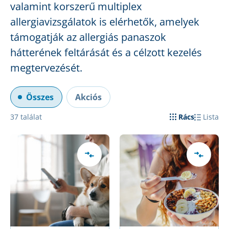
valamint korszerű multiplex
allergiavizsgálatok is elérhetők, amelyek
támogatják az allergiás panaszok
hátterének feltárását és a célzott kezelés
megtervezését.
Összes
Akciós
37
találat
Rács
Lista