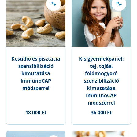
Kesudió és pisztácia
Kis gyermekpanel:
szenzibilizáció
tej, tojás,
kimutatása
földimogyoró
ImmunoCAP
szenzibilizáció
módszerrel
kimutatása
ImmunoCAP
módszerrel
18 000 Ft
36 000 Ft