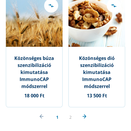
Közönséges búza
Közönséges dió
szenzibilizáció
szenzibilizáció
kimutatása
kimutatása
ImmunoCAP
ImmunoCAP
módszerrel
módszerrel
18 000 Ft
13 500 Ft
1
2