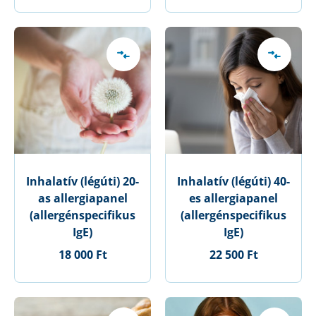
Inhalatív (légúti) 20-
Inhalatív (légúti) 40-
as allergiapanel
es allergiapanel
(allergénspecifikus
(allergénspecifikus
IgE)
IgE)
18 000 Ft
22 500 Ft