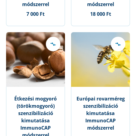
módszerrel
módszerrel
7 000 Ft
18 000 Ft
Étkezési mogyoró
Európai rovarméreg
(törökmogyoró)
szenzibilizáció
szenzibilizáció
kimutatása
kimutatása
ImmunoCAP
ImmunoCAP
módszerrel
módszerrel