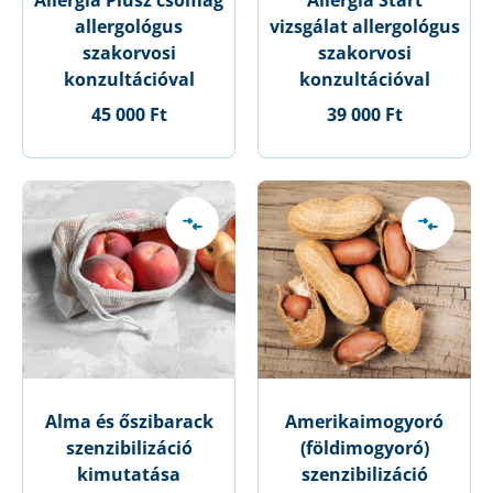
Allergia Plusz csomag
Allergia Start
allergológus
vizsgálat allergológus
szakorvosi
szakorvosi
konzultációval
konzultációval
45 000 Ft
39 000 Ft
Alma és őszibarack
Amerikaimogyoró
szenzibilizáció
(földimogyoró)
kimutatása
szenzibilizáció