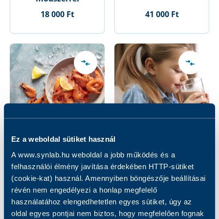
18 000 Ft
41 000 Ft
Ez a weboldal sütiket használ
Garnélarák
Gyermek molekuláris
A www.synlab.hu weboldal a jobb működés és a
szenzibilizáció
ételallergia
felhasználói élmény javítása érdekében HTTP-sütiket
kimutatása
ImmunoCAP panel
(cookie-kat) használ. Amennyiben böngészője beállításai
ImmunoCAP
(tej, tojás,
révén nem engedélyezi a honlap megfelelő
módszerrel
földimogyoró) –
használatához elengedhetetlen egyes sütiket, úgy az
allergológiai
oldal egyes pontjai nem biztos, hogy megfelelően fognak