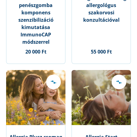
penészgomba
allergológus
komponens
szakorvosi
szenzibilizáció
konzultációval
kimutatása
ImmunoCAP
módszerrel
20 000 Ft
55 000 Ft