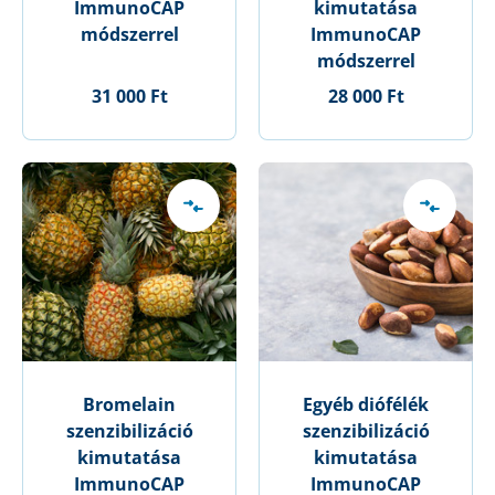
ImmunoCAP
kimutatása
módszerrel
ImmunoCAP
módszerrel
31 000 Ft
28 000 Ft
Bromelain
Egyéb diófélék
szenzibilizáció
szenzibilizáció
kimutatása
kimutatása
ImmunoCAP
ImmunoCAP