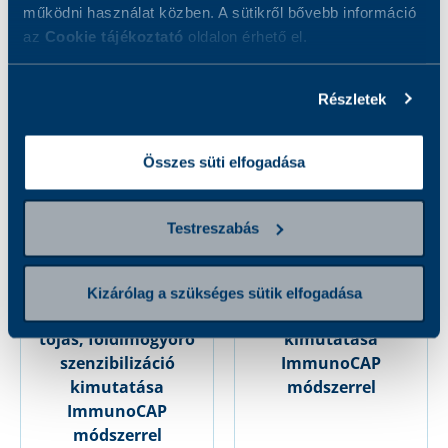
szakvéleménnyel
működni használat közben. A sütikről bővebb információ
13 000 Ft
49 000 Ft
az
Cookie tájékoztató
oldalon érhető el.
Részletek
Összes süti elfogadása
Testreszabás
Kizárólag a szükséges sütik elfogadása
Gyermek panel: tej,
Halak szenzibilizáció
tojás, földimogyoró
kimutatása
szenzibilizáció
ImmunoCAP
kimutatása
módszerrel
ImmunoCAP
módszerrel