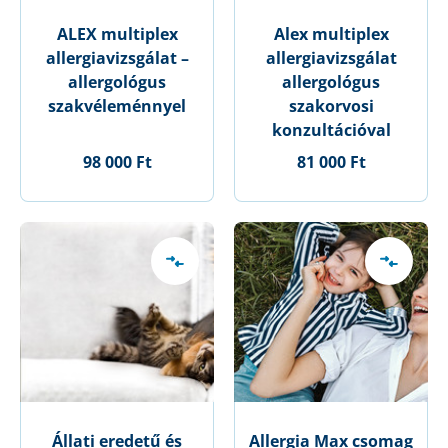
ALEX multiplex
Alex multiplex
allergiavizsgálat –
allergiavizsgálat
allergológus
allergológus
szakvéleménnyel
szakorvosi
konzultációval
98 000 Ft
81 000 Ft
Állati eredetű és
Allergia Max csomag