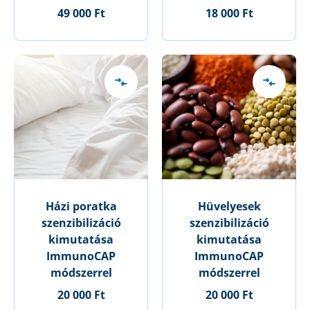
49 000 Ft
18 000 Ft
Házi poratka
Hüvelyesek
szenzibilizáció
szenzibilizáció
kimutatása
kimutatása
ImmunoCAP
ImmunoCAP
módszerrel
módszerrel
20 000 Ft
20 000 Ft