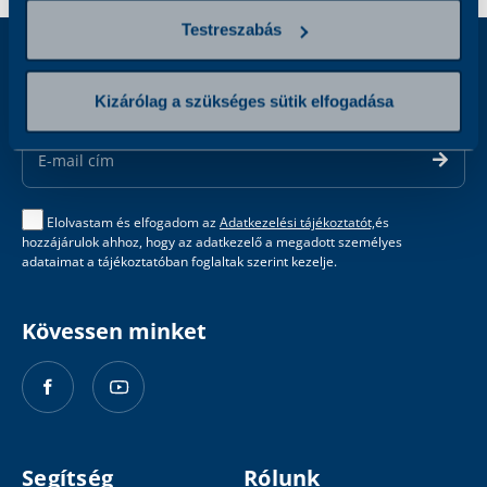
Testreszabás
Iratkozzon fel hírlevelünkre
Kizárólag a szükséges sütik elfogadása
Email
Address
Elolvastam és elfogadom az
Adatkezelési tájékoztatót,
és
hozzájárulok ahhoz, hogy az adatkezelő a megadott személyes
adataimat a tájékoztatóban foglaltak szerint kezelje.
Kövessen minket
Segítség
Rólunk