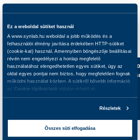
Ez a weboldal sütiket használ
A www.synlab.hu weboldal a jobb működés és a
Kategóriák felfedezése
felhasználói élmény javítása érdekében HTTP-sütiket
(cookie-kat) használ. Amennyiben böngészője beállításai
révén nem engedélyezi a honlap megfelelő
Akciós csomagok
Új vizsgálat
használatához elengedhetetlen egyes sütiket, úgy az
szolgáltatás
oldal egyes pontjai nem biztos, hogy megfelelően fognak
működni használat közben. A sütikről bővebb információ
az
Cookie tájékoztató
oldalon érhető el.
Részletek
Összes süti elfogadása