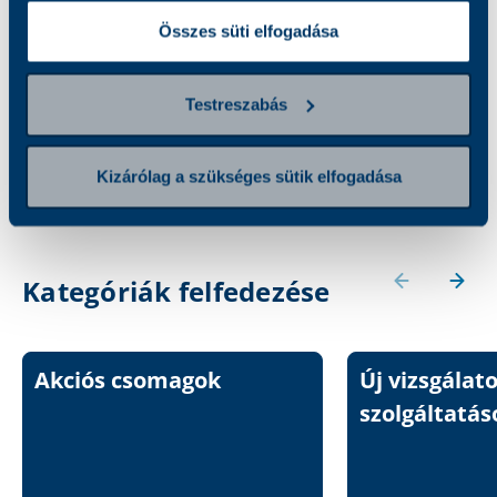
Összes süti elfogadása
Maxi biztonság –
unisex
42 000 Ft
Testreszabás
Kizárólag a szükséges sütik elfogadása
Kategóriák felfedezése
Akciós csomagok
Új vizsgálat
szolgáltatás