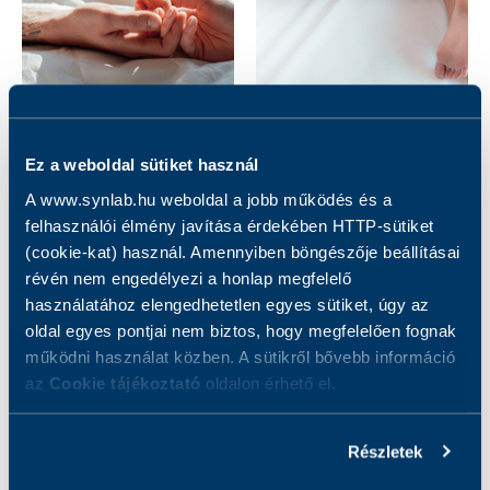
HPV teszt – unisex
Maxi biztonság –
Ez a weboldal sütiket használ
nőknek
A www.synlab.hu weboldal a jobb működés és a
18 000 Ft
39 000 Ft
felhasználói élmény javítása érdekében HTTP-sütiket
(cookie-kat) használ. Amennyiben böngészője beállításai
révén nem engedélyezi a honlap megfelelő
használatához elengedhetetlen egyes sütiket, úgy az
oldal egyes pontjai nem biztos, hogy megfelelően fognak
működni használat közben. A sütikről bővebb információ
az
Cookie tájékoztató
oldalon érhető el.
Részletek