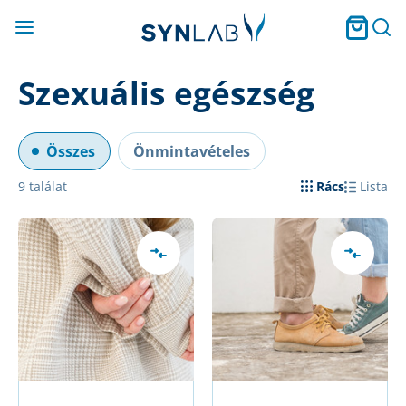
Szexuális egészség
Összes
Önmintavételes
9
találat
Rács
Lista