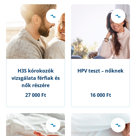
H3S kórokozók
HPV teszt – nőknek
vizsgálata férfiak és
nők részére
27 000 Ft
16 000 Ft