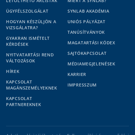
LETÖLTHETŐ ÁRLISTÁK
MIÉRT A SYNLAB?
ÜGYFÉLSZOLGÁLAT
SYNLAB AKADÉMIA
HOGYAN KÉSZÜLJÖN A
UNIÓS PÁLYÁZAT
VIZSGÁLATRA?
TANÚSÍTVÁNYOK
GYAKRAN ISMÉTELT
MAGATARTÁSI KÓDEX
KÉRDÉSEK
SAJTÓKAPCSOLAT
NYITVATARTÁSI REND
VÁLTOZÁSOK
MÉDIAMEGJELENÉSEK
HÍREK
KARRIER
KAPCSOLAT
IMPRESSZUM
MAGÁNSZEMÉLYEKNEK
KAPCSOLAT
PARTNEREKNEK