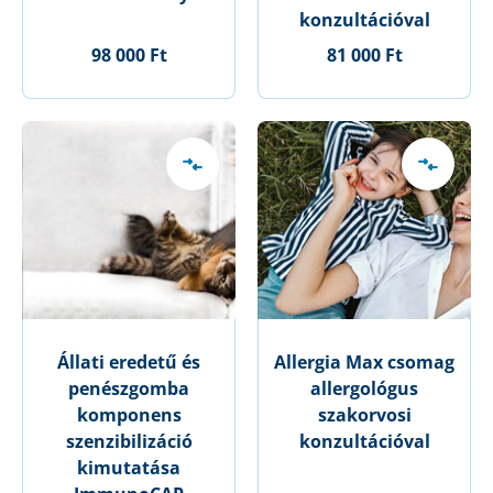
konzultációval
98 000 Ft
81 000 Ft
Állati eredetű és
Allergia Max csomag
penészgomba
allergológus
komponens
szakorvosi
szenzibilizáció
konzultációval
kimutatása