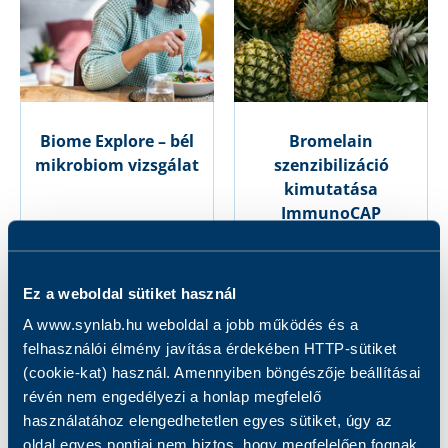
Biome Explore – bél
Bromelain
mikrobiom vizsgálat
szenzibilizáció
kimutatása
ImmunoCAP
módszerrel
89 000 Ft
7 000 Ft
Ez a weboldal sütiket használ
A www.synlab.hu weboldal a jobb működés és a
felhasználói élmény javítása érdekében HTTP-sütiket
(cookie-kat) használ. Amennyiben böngészője beállításai
révén nem engedélyezi a honlap megfelelő
használatához elengedhetetlen egyes sütiket, úgy az
oldal egyes pontjai nem biztos, hogy megfelelően fognak