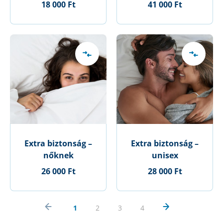
18 000 Ft
41 000 Ft
Extra biztonság –
Extra biztonság –
nőknek
unisex
26 000 Ft
28 000 Ft
1
2
3
4