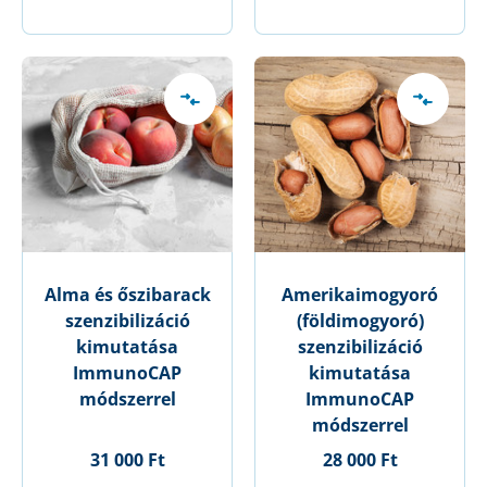
Alma és őszibarack
Amerikaimogyoró
szenzibilizáció
(földimogyoró)
kimutatása
szenzibilizáció
ImmunoCAP
kimutatása
módszerrel
ImmunoCAP
módszerrel
31 000 Ft
28 000 Ft