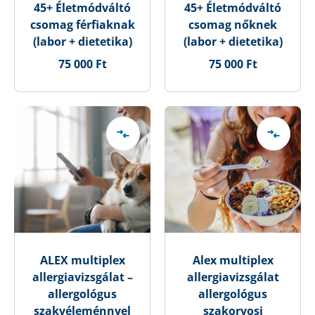
45+ Életmódváltó
45+ Életmódváltó
csomag férfiaknak
csomag nőknek
(labor + dietetika)
(labor + dietetika)
75 000 Ft
75 000 Ft
ALEX multiplex
Alex multiplex
allergiavizsgálat –
allergiavizsgálat
allergológus
allergológus
szakvéleménnyel
szakorvosi