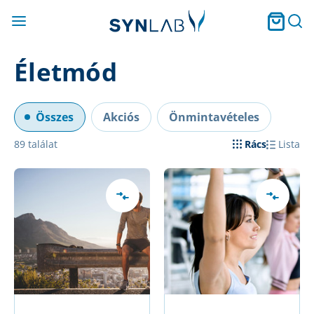
Életmód
Összes
Akciós
Önmintavételes
89
találat
Rács
Lista