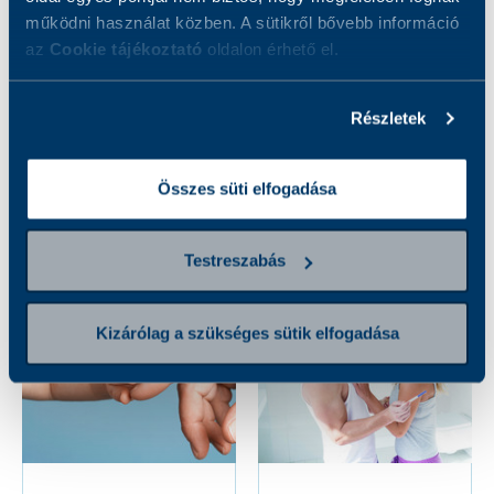
működni használat közben. A sütikről bővebb információ
az
Cookie tájékoztató
oldalon érhető el.
ColonAiQ
Cukor kontroll
Részletek
vastagbélrák
csomag
rizikóbecslése vérből
Összes süti elfogadása
79 000 Ft
16 000 Ft
Testreszabás
Kizárólag a szükséges sütik elfogadása