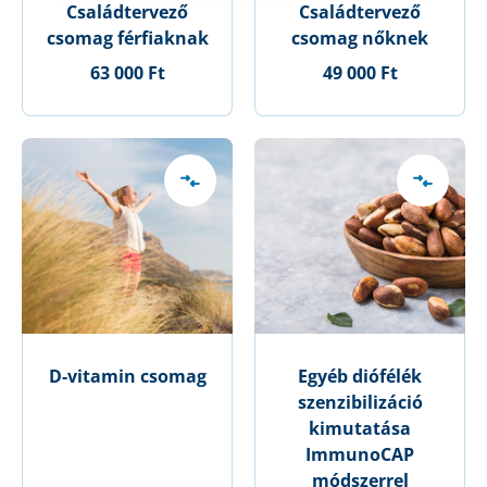
Családtervező
Családtervező
csomag férfiaknak
csomag nőknek
63 000 Ft
49 000 Ft
D-vitamin csomag
Egyéb diófélék
szenzibilizáció
kimutatása
ImmunoCAP
módszerrel