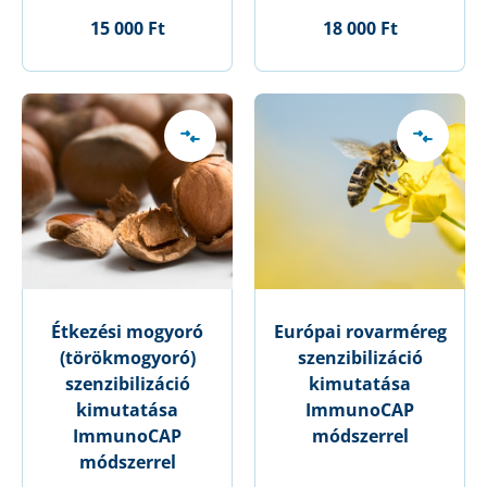
15 000 Ft
18 000 Ft
Étkezési mogyoró
Európai rovarméreg
(törökmogyoró)
szenzibilizáció
szenzibilizáció
kimutatása
kimutatása
ImmunoCAP
ImmunoCAP
módszerrel
módszerrel