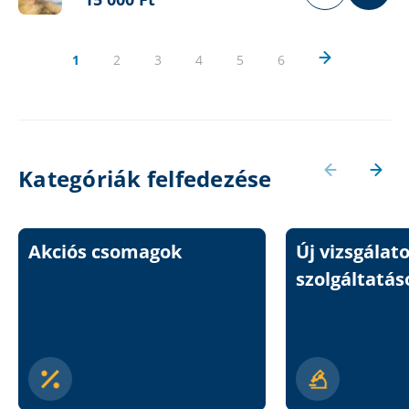
1
2
3
4
5
6
Kategóriák felfedezése
Akciós csomagok
Új vizsgálat
szolgáltatás