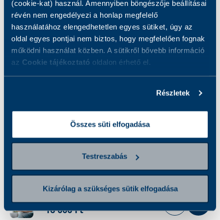
kimutatása ImmunoCAP
(cookie-kat) használ. Amennyiben böngészője beállításai
módszerrel
révén nem engedélyezi a honlap megfelelő
7 000 Ft
használatához elengedhetetlen egyes sütiket, úgy az
oldal egyes pontjai nem biztos, hogy megfelelően fognak
működni használat közben. A sütikről bővebb információ
Buksi gyermek csomag
az
Cookie tájékoztató
oldalon érhető el.
15 500 Ft
Részletek
Buksi gyermek csomag
gyermekorvosi konzultációval
33 500 Ft
Összes süti elfogadása
ColonAiQ vastagbélrák rizikóbecslése
vérből
Testreszabás
79 000 Ft
Kizárólag a szükséges sütik elfogadása
Cukor kontroll csomag
16 000 Ft