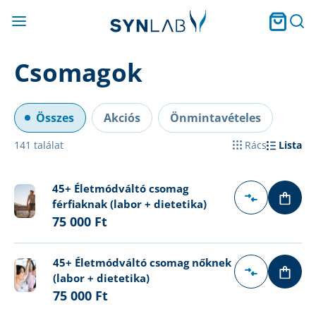
Csomagok
Összes
Akciós
Önmintavételes
141
találat
Rács
Lista
45+ Életmódváltó csomag
férfiaknak (labor + dietetika)
75 000 Ft
45+ Életmódváltó csomag nőknek
(labor + dietetika)
75 000 Ft