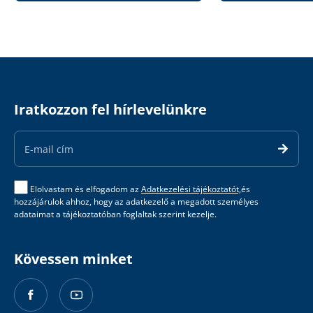
Iratkozzon fel hírlevelünkre
Email
Address
Elolvastam és elfogadom az
Adatkezelési tájékoztatót,
és
hozzájárulok ahhoz, hogy az adatkezelő a megadott személyes
adataimat a tájékoztatóban foglaltak szerint kezelje.
Kövessen minket