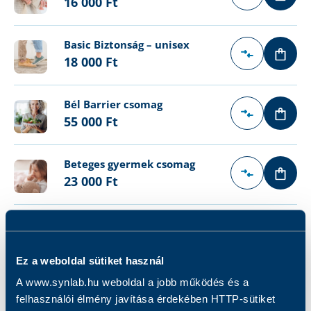
16 000 Ft
Basic Biztonság – unisex
18 000 Ft
Bél Barrier csomag
55 000 Ft
Beteges gyermek csomag
23 000 Ft
Beteges gyermek csomag
gyermekorvosi konzultációval
41 000 Ft
Ez a weboldal sütiket használ
A www.synlab.hu weboldal a jobb működés és a
Bromelain szenzibilizáció
felhasználói élmény javítása érdekében HTTP-sütiket