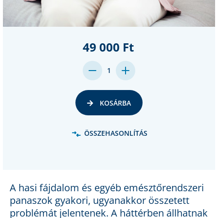
49 000 Ft
DECREASE
INCREASE
1
QUANTITY:
QUANTITY:
KOSÁRBA
ÖSSZEHASONLÍTÁS
A hasi fájdalom és egyéb emésztőrendszeri
panaszok gyakori, ugyanakkor összetett
problémát jelentenek. A háttérben állhatnak