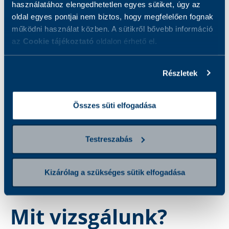
használatához elengedhetetlen egyes sütiket, úgy az
oldal egyes pontjai nem biztos, hogy megfelelően fognak
működni használat közben. A sütikről bővebb információ
az
Cookie tájékoztató
oldalon érhető el.
•
Mit vizsgálunk?
Részletek
Kinek ajánljuk?
Összes süti elfogadása
Hogyan készüljön a vizsgálatra?
Testreszabás
Eredmények
Kizárólag a szükséges sütik elfogadása
Csomagba tartozó vizsgálatok
Mit vizsgálunk?