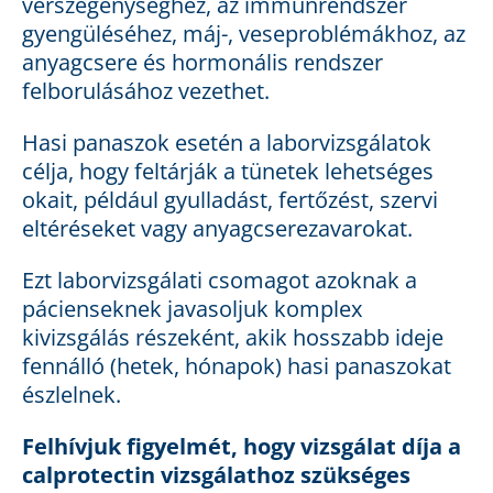
vérszegénységhez, az immunrendszer
gyengüléséhez, máj-, veseproblémákhoz, az
anyagcsere és hormonális rendszer
felborulásához vezethet.
Hasi panaszok esetén a laborvizsgálatok
célja, hogy feltárják a tünetek lehetséges
okait, például gyulladást, fertőzést, szervi
eltéréseket vagy anyagcserezavarokat.
Ezt laborvizsgálati csomagot azoknak a
pácienseknek javasoljuk komplex
kivizsgálás részeként, akik hosszabb ideje
fennálló (hetek, hónapok) hasi panaszokat
észlelnek.
Felhívjuk figyelmét, hogy vizsgálat díja a
calprotectin vizsgálathoz szükséges