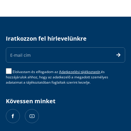
Iratkozzon fel hírlevelünkre
Email
Address
Elolvastam és elfogadom az
Adatkezelési tájékoztatót,
és
hozzájárulok ahhoz, hogy az adatkezelő a megadott személyes
adataimat a tájékoztatóban foglaltak szerint kezelje.
Kövessen minket