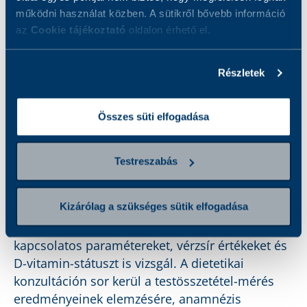
működni használat közben. A sütikről bővebb információ
alultápláltság mértékéről,információt nyújt a
az
Cookie tájékoztató
oldalon érhető el.
csontok ásványi anyag tartalmáról, valamint
javaslatot és útmutatást is ad a szükséges
mozgás mennyiségére is. Az Inbody mérés jó
Részletek
alapot biztosít az életmódváltás elkezdéséhez és
tökéletes eszköze a nyomon követésének is.
Összes süti elfogadása
A
Lifestyle csomag (labor + dietetika)
laborvizsgálati része a szervezet általános
Testreszabás
fiziológiai állapotát vizsgáló vérképen felül
alapvető vese- és májfunkciós paramétereket,
Kizárólag a szükséges sütik elfogadása
éhgyomri glükózt, ásványi anyagokat (nátrium,
kálium, magnézium, foszfát), vasháztartással
kapcsolatos paramétereket, vérzsír értékeket és
D-vitamin-státuszt is vizsgál. A dietetikai
konzultáción sor kerül a testösszetétel-mérés
eredményeinek elemzésére, anamnézis