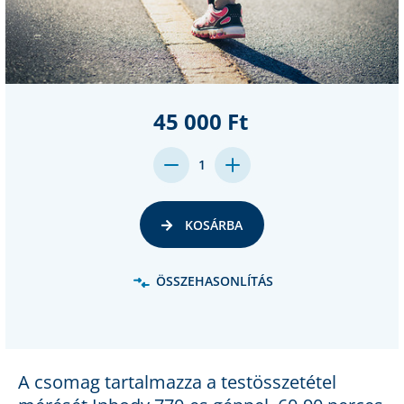
45 000 Ft
DECREASE
INCREASE
1
QUANTITY:
QUANTITY:
KOSÁRBA
ÖSSZEHASONLÍTÁS
A csomag tartalmazza a testösszetétel