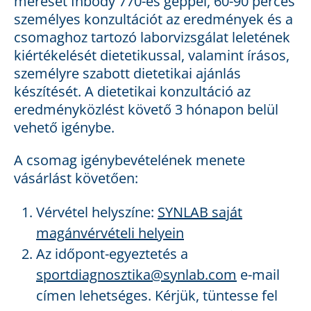
mérését Inbody 770-es géppel, 60-90 perces
személyes konzultációt az eredmények és a
csomaghoz tartozó laborvizsgálat leletének
kiértékelését dietetikussal, valamint írásos,
személyre szabott dietetikai ajánlás
készítését. A dietetikai konzultáció az
eredményközlést követő 3 hónapon belül
vehető igénybe.
A csomag igénybevételének menete
vásárlást követően:
Vérvétel helyszíne:
SYNLAB saját
magánvérvételi helyein
Az időpont-egyeztetés a
sportdiagnosztika@synlab.com
e-mail
címen lehetséges. Kérjük, tüntesse fel