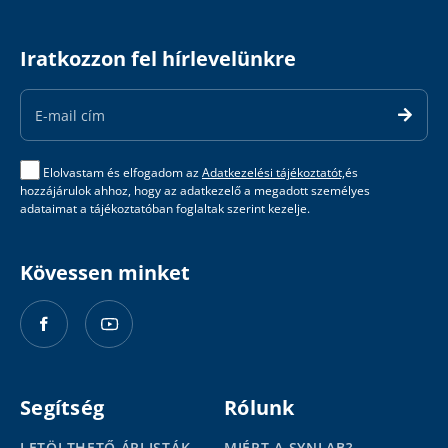
Iratkozzon fel hírlevelünkre
Email
Address
Elolvastam és elfogadom az
Adatkezelési tájékoztatót,
és
hozzájárulok ahhoz, hogy az adatkezelő a megadott személyes
adataimat a tájékoztatóban foglaltak szerint kezelje.
Kövessen minket
Segítség
Rólunk
LETÖLTHETŐ ÁRLISTÁK
MIÉRT A SYNLAB?