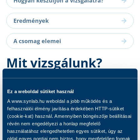
Hogyan készüljön a vizsgálatra?
Eredmények
A csomag elemei
Mit vizsgálunk?
A mindössze néhány percig tartó Inbody 770-es
géppel történő mérés eredményéből átfogó
Ez a weboldal sütiket használ
képet kapunk a vázizomtömegről, zsírtömegről,
A www.synlab.hu weboldal a jobb működés és a
ellenőrizhetjük vele a szövetekben levő víz
felhasználói élmény javítása érdekében HTTP-sütiket
mennyiségét, továbbá tájékozódhatunk a zsigeri
(cookie-kat) használ. Amennyiben böngészője beállításai
zsír mennyiségéről és az alapanyagcseréről is.
révén nem engedélyezi a honlap megfelelő
Az izomzat, víz, csontozat és zsír arányából
használatához elengedhetetlen egyes sütiket, úgy az
oldal egyes pontjai nem biztos, hogy megfelelően fognak
pontos képet kapunk a túlsúly vagy az