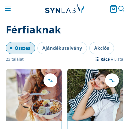
Férfiaknak
Összes
Ajándékutalvány
Akciós
23
találat
Rács
Lista