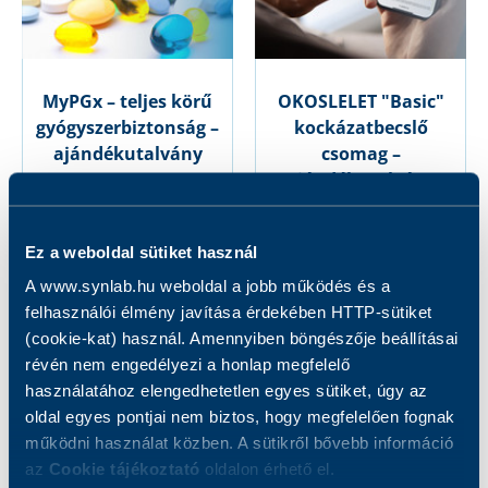
MyPGx – teljes körű
OKOSLELET "Basic"
gyógyszerbiztonság –
kockázatbecslő
ajándékutalvány
csomag –
ajándékutalvány
280 000 Ft
16 000 Ft
Ez a weboldal sütiket használ
A www.synlab.hu weboldal a jobb működés és a
felhasználói élmény javítása érdekében HTTP-sütiket
(cookie-kat) használ. Amennyiben böngészője beállításai
révén nem engedélyezi a honlap megfelelő
használatához elengedhetetlen egyes sütiket, úgy az
oldal egyes pontjai nem biztos, hogy megfelelően fognak
működni használat közben. A sütikről bővebb információ
az
Cookie tájékoztató
oldalon érhető el.