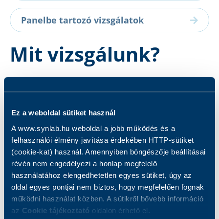
Panelbe tartozó vizsgálatok
Mit vizsgálunk?
A kesudió a kesufa termése, botanikailag közeli
rokonságban áll a pisztáciával. A kesudiót
gyakran használják sűrítőanyagként levesekben,
Ez a weboldal sütiket használ
húsokban és pörköltekben.
A www.synlab.hu weboldal a jobb működés és a
felhasználói élmény javítása érdekében HTTP-sütiket
Az Ana o 3 a kesudió (Anacardium occidentale)
(cookie-kat) használ. Amennyiben böngészője beállításai
vízben oldódó, 2S-albumin tartalmú, 14 kDa
révén nem engedélyezi a honlap megfelelő
molekulatömegű magraktározó fehérjéje. A
használatához elengedhetetlen egyes sütiket, úgy az
kesudióallergia világszerte elterjedt, és az Ana o
oldal egyes pontjai nem biztos, hogy megfelelően fognak
3 a kesudió fő allergén összetevője. Az Ana o 3
működni használat közben. A sütikről bővebb információ
szenzibilizációja felelős a kesudió-allergiás
az
Cookie tájékoztató
oldalon érhető el.