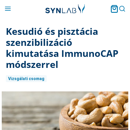
Kesudió és pisztácia
szenzibilizáció
kimutatása ImmunoCAP
módszerrel
Vizsgálati csomag
Current
Stock: