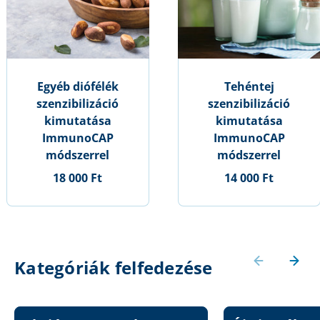
Egyéb diófélék
Tehéntej
szenzibilizáció
szenzibilizáció
kimutatása
kimutatása
ImmunoCAP
ImmunoCAP
módszerrel
módszerrel
18 000 Ft
14 000 Ft
Kategóriák felfedezése