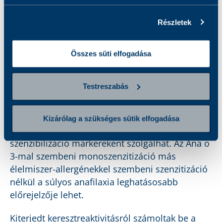
egyéneknél a súlyos szisztémás reakciókért és
az anafilaxiáért. Ez a fehérje ellenáll a pepszin
Részletek
és tripszin általi gyomor- és bélrendszeri
emésztésének.
Összes süti elfogadása
Az Ana o 3 immunreaktivitása csökken
hőkezelési módszerek, mint a blansírozás,
Testreszabás
autoklávozás vagy pörkölés (10 perc) hatására,
azonban magas hőmérsékletű feldolgozás (170
℃ 20 percig) esetén növekedhet. Továbbá az
Kizárólag a szükséges sütik elfogadása
Ana o 3 a kesudióval szembeni elsődleges
szenzibilizáció markereként szolgálhat. Az Ana o
3-mal szembeni monoszenzitizáció más
élelmiszer-allergénekkel szembeni szenzitizáció
nélkül a súlyos anafilaxia leghatásosabb
előrejelzője lehet.
Kiterjedt keresztreaktivitásról számoltak be a