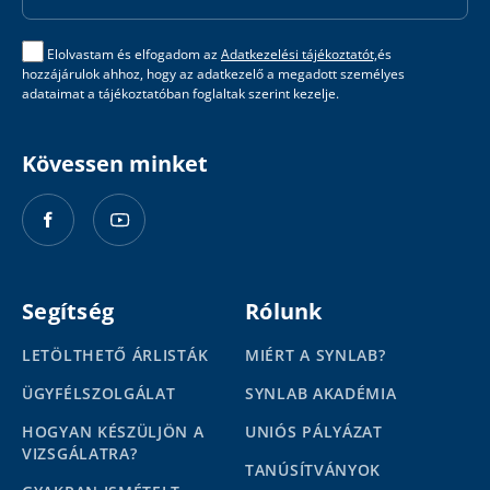
Elolvastam és elfogadom az
Adatkezelési tájékoztatót,
és
hozzájárulok ahhoz, hogy az adatkezelő a megadott személyes
adataimat a tájékoztatóban foglaltak szerint kezelje.
Kövessen minket
Segítség
Rólunk
LETÖLTHETŐ ÁRLISTÁK
MIÉRT A SYNLAB?
ÜGYFÉLSZOLGÁLAT
SYNLAB AKADÉMIA
HOGYAN KÉSZÜLJÖN A
UNIÓS PÁLYÁZAT
VIZSGÁLATRA?
TANÚSÍTVÁNYOK