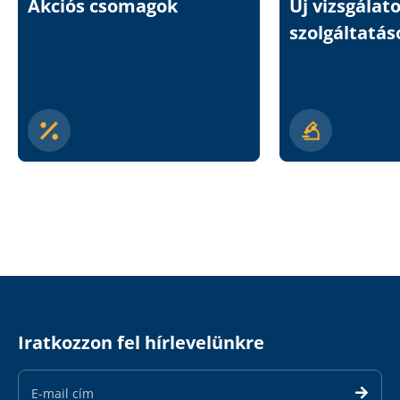
Akciós csomagok
Új vizsgálat
szolgáltatás
Iratkozzon fel hírlevelünkre
Email
Address