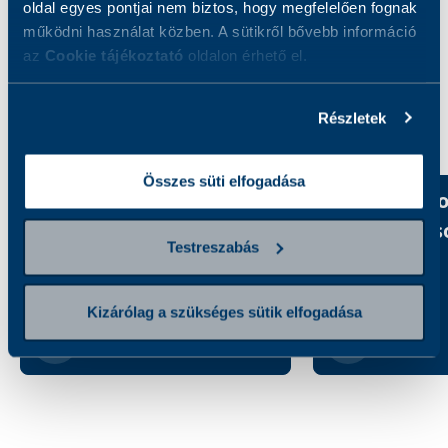
oldal egyes pontjai nem biztos, hogy megfelelően fognak
működni használat közben. A sütikről bővebb információ
az
Cookie tájékoztató
oldalon érhető el.
Kategóriák felfedezése
Részletek
Összes süti elfogadása
Akciós csomagok
Új vizsgálat
szolgáltatás
Testreszabás
Kizárólag a szükséges sütik elfogadása