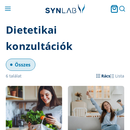
Dietetikai
konzultációk
Összes
6
találat
Rács
Lista