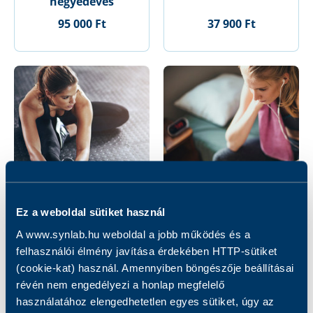
negyedéves
95 000 Ft
37 900 Ft
Ez a weboldal sütiket használ
Sport dietetikai
Sport dietetikai
A www.synlab.hu weboldal a jobb működés és a
konzultáció
konzultáció
felhasználói élmény javítása érdekében HTTP-sütiket
negyedéves
(cookie-kat) használ. Amennyiben böngészője beállításai
55 000 Ft
158 000 Ft
révén nem engedélyezi a honlap megfelelő
használatához elengedhetetlen egyes sütiket, úgy az