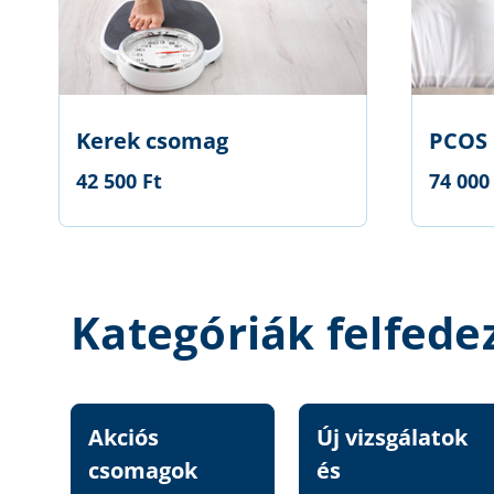
Kerek csomag
PCOS
42 500 Ft
74 000
Kategóriák felfede
Akciós
Új vizsgálatok
csomagok
és