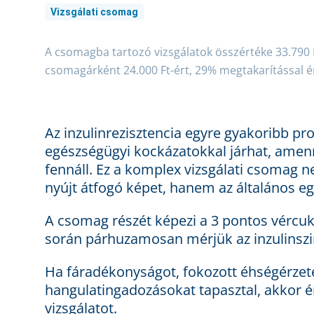
Vizsgálati csomag
A csomagba tartozó vizsgálatok összértéke 33.790
csomagárként 24.000 Ft-ért, 29% megtakarítással é
Az inzulinrezisztencia egyre gyakoribb p
egészségügyi kockázatokkal járhat, amenn
fennáll. Ez a komplex vizsgálati csomag 
nyújt átfogó képet, hanem az általános egé
A csomag részét képezi a 3 pontos vércuk
során párhuzamosan mérjük az inzulinszi
Ha fáradékonyságot, fokozott éhségérzete
hangulatingadozásokat tapasztal, akkor é
vizsgálatot.