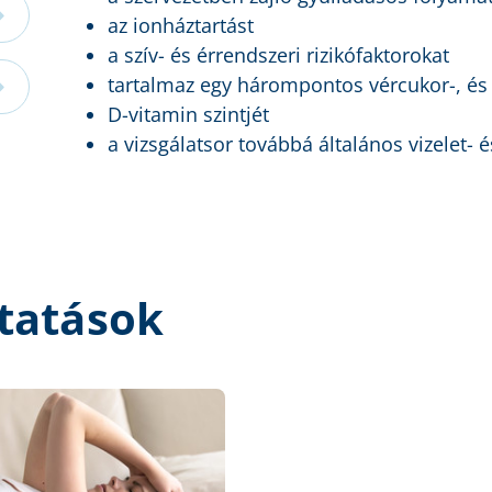
az ionháztartást
a szív- és érrendszeri rizikófaktorokat
tartalmaz egy hárompontos vércukor-, és i
D-vitamin szintjét
a vizsgálatsor továbbá általános vizelet- é
tatások