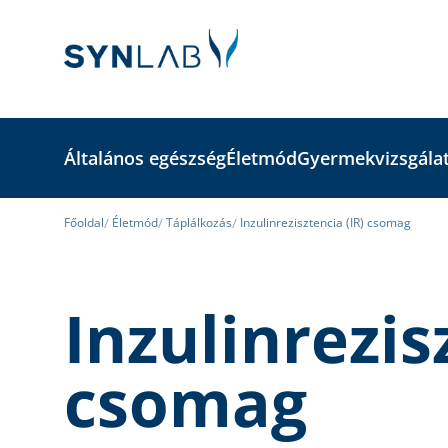
Általános egészség
Életmód
Gyermekvizsgála
Főoldal
Életmód
Táplálkozás
Inzulinrezisztencia (IR) csomag
Inzulinrezis
csomag