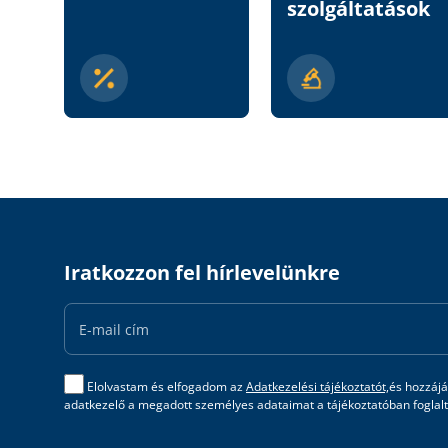
szolgáltatások
Iratkozzon fel hírlevelünkre
Email
Address
Elolvastam és elfogadom az
Adatkezelési tájékoztatót,
és hozzájá
adatkezelő a megadott személyes adataimat a tájékoztatóban foglalta