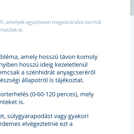
 Ft, amelyek együttesen megvásárolva normál
rhetőek el.
robléma, amely hosszú távon komoly
yiben hosszú ideig kezeletlenül
nemcsak a szénhidrát anyagcseréről
szségi állapotról is tájékoztat.
orterhelés (0-60-120 perces), mely
nteket is.
t, súlygyarapodást vagy gyakori
rdemes elvégeztetnie ezt a