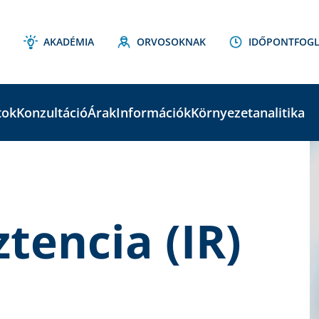
AKADÉMIA
ORVOSOKNAK
IDŐPONTFOGL
tok
Konzultáció
Árak
Információk
Környezetanalitika
C
S
ztencia (IR)