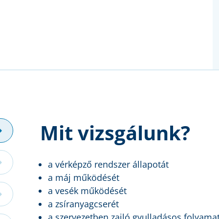
Mit vizsgálunk?
a vérképző rendszer állapotát
a máj működését
a vesék működését
a zsíranyagcserét
a szervezetben zajló gyulladásos folyama