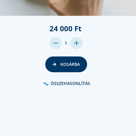
24 000 Ft
DECREASE
INCREASE
1
QUANTITY:
QUANTITY:
KOSÁRBA
ÖSSZEHASONLÍTÁS