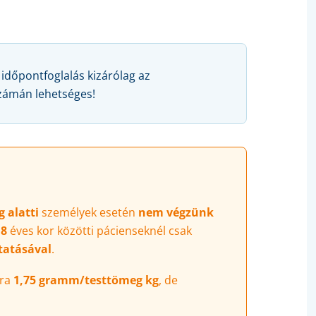
a időpontfoglalás kizárólag az
számán lehetséges!
 alatti
személyek esetén
nem végzünk
18
éves kor közötti pácienseknél csak
tatásával
.
ára
1,75 gramm/testtömeg kg
, de