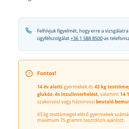
Felhívjuk figyelmét, hogy erre a vizsgálatr
ügyfélszolgálat
+36 1 588 8500
-as telefon
Fontos!
14 év alatti
gyermekek és
43 kg testtömeg
glukóz- és inzulinterhelést
, valamint
14-
szakorvosi vagy háziorvosi
beutaló bemu
43 kg testtömeget elérő gyermekek szám
maximum 75 gramm tesztdózis ajánlott.