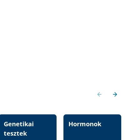
Genetikai
Hormonok
Vi
tesztek
n