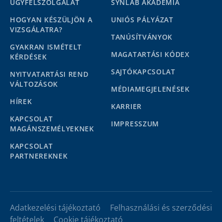
ÜGYFÉLSZOLGÁLAT
SYNLAB AKADÉMIA
HOGYAN KÉSZÜLJÖN A
UNIÓS PÁLYÁZAT
VIZSGÁLATRA?
TANÚSÍTVÁNYOK
GYAKRAN ISMÉTELT
MAGATARTÁSI KÓDEX
KÉRDÉSEK
SAJTÓKAPCSOLAT
NYITVATARTÁSI REND
VÁLTOZÁSOK
MÉDIAMEGJELENÉSEK
HÍREK
KARRIER
KAPCSOLAT
IMPRESSZUM
MAGÁNSZEMÉLYEKNEK
KAPCSOLAT
PARTNEREKNEK
Adatkezelési tájékoztató
Felhasználási és szerződési
feltételek
Cookie tájékoztató