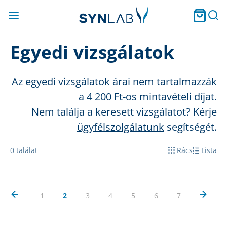
Egyedi vizsgálatok
Az egyedi vizsgálatok árai nem tartalmazzák
a 4 2
00 Ft
-os mintavételi díjat.
Nem találja a keresett vizsgálatot? Kérje
ügyfélszolgálatunk
segítségét.
0
találat
Rács
Lista
1
2
3
4
5
6
7