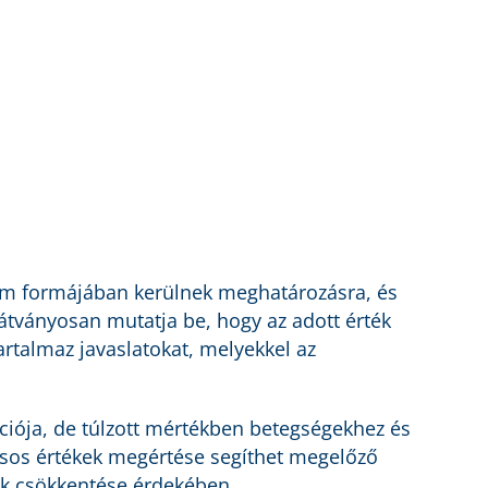
zám formájában kerülnek meghatározásra, és
látványosan mutatja be, hogy az adott érték
rtalmaz javaslatokat, melyekkel az
kciója, de túlzott mértékben betegségekhez és
sos értékek megértése segíthet megelőző
ok csökkentése érdekében.