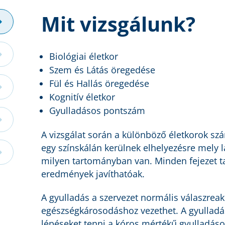
Mit vizsgálunk?
Biológiai életkor
Szem és Látás öregedése
Fül és Hallás öregedése
Kognitív életkor
Gyulladásos pontszám
A vizsgálat során a különböző életkorok s
egy színskálán kerülnek elhelyezésre mely 
milyen tartományban van. Minden fejezet ta
eredmények javíthatóak.
A gyulladás a szervezet normális válaszrea
egészségkárosodáshoz vezethet. A gyulladá
lépéseket tenni a kóros mértékű gyulladás