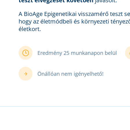
teszt elvégzését követően
javasolt.
A BioAge Epigenetikai visszamérő teszt se
hogy az életmódbeli és környezeti tényező
életkort.
Eredmény 25 munkanapon belül
Önállóan nem igényelhető!