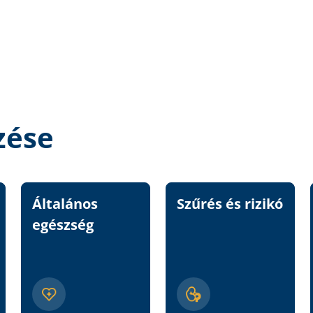
zése
Általános
Szűrés és rizikó
egészség