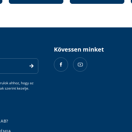
Kövessen minket
rulok ahhoz, hogy az
k szerint kezelje.
LAB?
DÉMIA