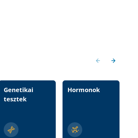
Genetikai
Hormonok
Vi
tesztek
n