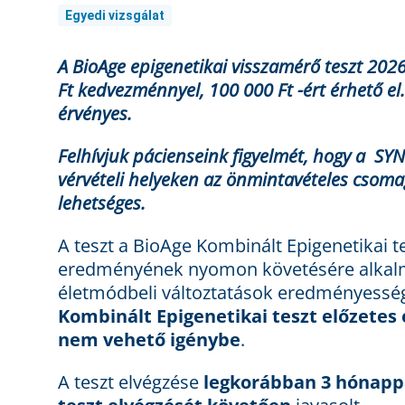
Egyedi vizsgálat
A BioAge epigenetikai visszamérő teszt 2026
Ft kedvezménnyel, 100 000 Ft -ért érhető e
érvényes.
Felhívjuk pácienseink figyelmét, hogy a SY
vérvételi helyeken az önmintavételes csom
lehetséges.
A teszt a BioAge Kombinált Epigenetikai te
eredményének nyomon követésére alkalma
életmódbeli változtatások eredményessége
Kombinált Epigenetikai teszt előzetes 
nem vehető igénybe
.
A teszt elvégzése
legkorábban 3 hónappa