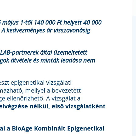
 május 1-től 140 000 Ft helyett 40 000
l. A kedvezményes ár visszavonásig
NLAB-partnerek által üzemeltetett
agok átvétele és minták leadása nem
szt epigenetikai vizsgálati
zható, mellyel a bevezetett
 ellenőrizhető. A vizsgálat a
elvégzése nélkül, első vizsgálatként
l a BioAge Kombinált Epigenetikai