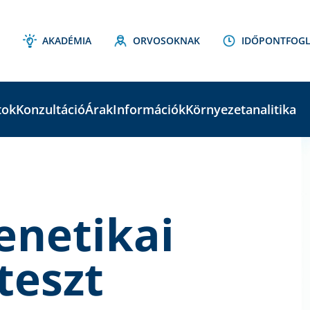
AKADÉMIA
ORVOSOKNAK
IDŐPONTFOGL
tok
Konzultáció
Árak
Információk
Környezetanalitika
C
S
enetikai
teszt