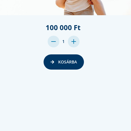
100 000 Ft
DECREASE
INCREASE
1
QUANTITY:
QUANTITY:
KOSÁRBA