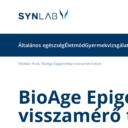
Általános egészség
Életmód
Gyermekvizsgála
Főoldal
Árak
BioAge Epigenetikai visszamérő teszt
BioAge Epig
visszamérő 