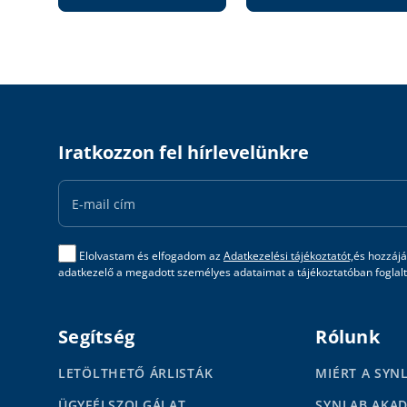
Iratkozzon fel hírlevelünkre
Email
Address
Elolvastam és elfogadom az
Adatkezelési tájékoztatót,
és hozzájá
adatkezelő a megadott személyes adataimat a tájékoztatóban foglalta
Segítség
Rólunk
LETÖLTHETŐ ÁRLISTÁK
MIÉRT A SYN
ÜGYFÉLSZOLGÁLAT
SYNLAB AKA