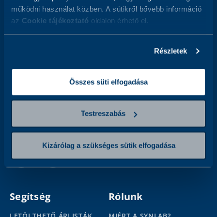
működni használat közben. A sütikről bővebb információ
az
Cookie tájékoztató
oldalon érhető el.
Iratkozzon fel hírlevelünkre
Email
Address
Részletek
Összes süti elfogadása
Elolvastam és elfogadom az
Adatkezelési tájékoztatót,
és
hozzájárulok ahhoz, hogy az adatkezelő a megadott személyes
adataimat a tájékoztatóban foglaltak szerint kezelje.
Testreszabás
Kövessen minket
Kizárólag a szükséges sütik elfogadása
Segítség
Rólunk
LETÖLTHETŐ ÁRLISTÁK
MIÉRT A SYNLAB?