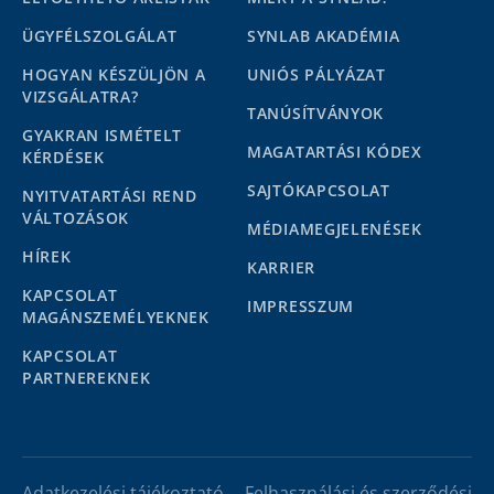
ÜGYFÉLSZOLGÁLAT
SYNLAB AKADÉMIA
HOGYAN KÉSZÜLJÖN A
UNIÓS PÁLYÁZAT
VIZSGÁLATRA?
TANÚSÍTVÁNYOK
GYAKRAN ISMÉTELT
MAGATARTÁSI KÓDEX
KÉRDÉSEK
SAJTÓKAPCSOLAT
NYITVATARTÁSI REND
VÁLTOZÁSOK
MÉDIAMEGJELENÉSEK
HÍREK
KARRIER
KAPCSOLAT
IMPRESSZUM
MAGÁNSZEMÉLYEKNEK
KAPCSOLAT
PARTNEREKNEK
Adatkezelési tájékoztató
Felhasználási és szerződési