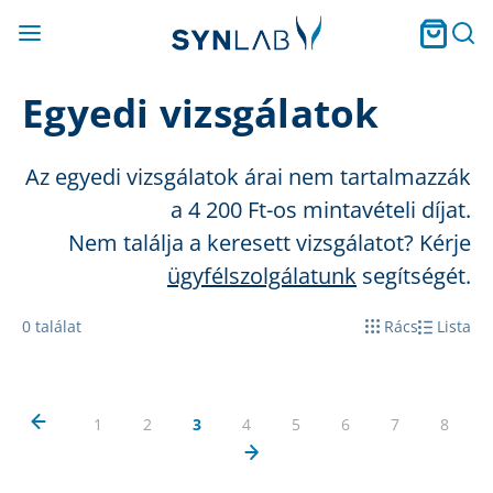
Egyedi vizsgálatok
Az egyedi vizsgálatok árai nem tartalmazzák
a 4 2
00 Ft
-os mintavételi díjat.
Nem találja a keresett vizsgálatot? Kérje
ügyfélszolgálatunk
segítségét.
0
találat
Rács
Lista
1
2
3
4
5
6
7
8