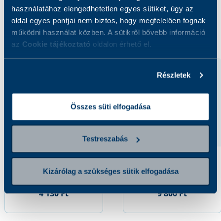
használatához elengedhetetlen egyes sütiket, úgy az
oldal egyes pontjai nem biztos, hogy megfelelően fognak
Kapcsolódó szolgáltatások
működni használat közben. A sütikről bővebb információ
az
Cookie tájékoztató
oldalon érhető el.
Részletek
Összes süti elfogadása
Testreszabás
Székletből E. coli O124
Székletből S. Typhi, S.
Kizárólag a szükséges sütik elfogadása
szűrés
Paratyphi szűrés
4 130 Ft
9 800 Ft