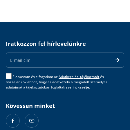
Iratkozzon fel hírlevelünkre
Email
Address
Elolvastam és elfogadom az
Adatkezelési tájékoztatót,
és
hozzájárulok ahhoz, hogy az adatkezelő a megadott személyes
adataimat a tájékoztatóban foglaltak szerint kezelje.
Kövessen minket