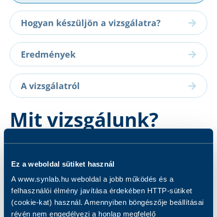
Hogyan készüljön a vizsgálatra?
Eredmények
A vizsgálatról
Mit vizsgálunk?
A vizsgálati mintából kifejezetten csak a
Campylobacter spp. patogén baktériumok
Ez a weboldal sütiket használ
célzott kimutatását végezzük.
A www.synlab.hu weboldal a jobb működés és a
felhasználói élmény javítása érdekében HTTP-sütiket
(cookie-kat) használ. Amennyiben böngészője beállításai
révén nem engedélyezi a honlap megfelelő