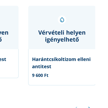
est
Harántcsíkoltizom elleni
antitest
9 600 Ft