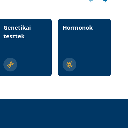
Genetikai
Hormonok
Vi
tesztek
n