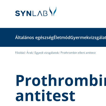
Általános egészség
Életmód
Gyermekvizsgála
Főoldal
Árak
Egyedi vizsgálatok
Prothrombin elleni antitest
Prothrombin
antitest