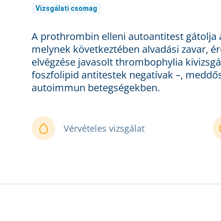
Vizsgálati csomag
A prothrombin elleni autoantitest gátolja 
melynek következtében alvadási zavar, ére
elvégzése javasolt thrombophylia kivizsgá
foszfolipid antitestek negatívak –, meddős
autoimmun betegségekben.
Vérvételes vizsgálat