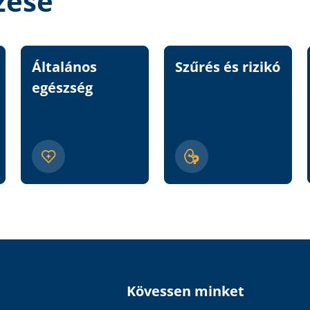
zése
Általános
Szűrés és rizikó
egészség
Kövessen minket