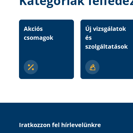
Kategóriák felfede
Akciós
Új vizsgálatok
csomagok
és
szolgáltatások
Iratkozzon fel hírlevelünkre
Email