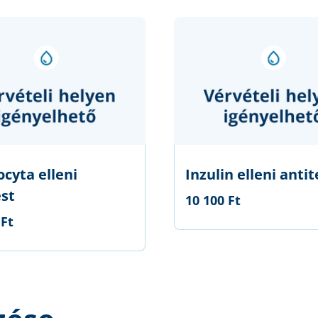
ocyta elleni
Inzulin elleni antit
est
10 100 Ft
 Ft