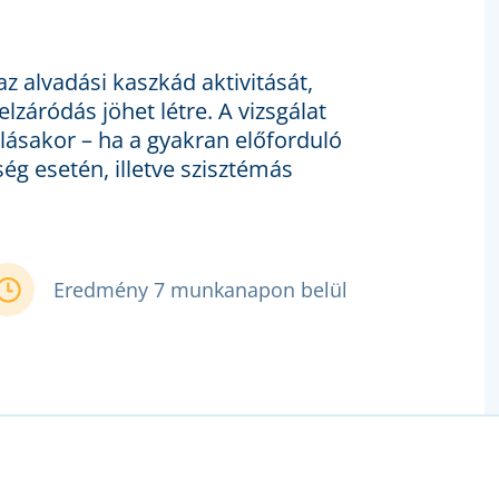
az alvadási kaszkád aktivitását,
lzáródás jöhet létre. A vizsgálat
lásakor – ha a gyakran előforduló
ég esetén, illetve szisztémás
Eredmény 7 munkanapon belül