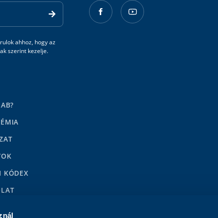
rulok ahhoz, hogy az
k szerint kezelje.
LAB?
DÉMIA
ZAT
YOK
I KÓDEX
OLAT
LENÉSEK
znál