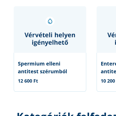
Spermium elleni
Enter
antitest szérumból
antit
12 600 Ft
10 200