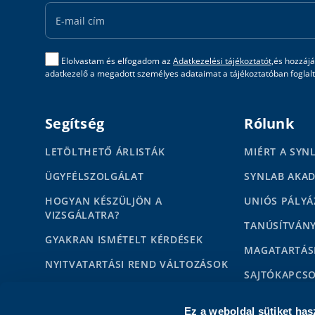
Address
Elolvastam és elfogadom az
Adatkezelési tájékoztatót,
és hozzájá
adatkezelő a megadott személyes adataimat a tájékoztatóban foglalta
Segítség
Rólunk
LETÖLTHETŐ ÁRLISTÁK
MIÉRT A SYN
ÜGYFÉLSZOLGÁLAT
SYNLAB AKA
HOGYAN KÉSZÜLJÖN A
UNIÓS PÁLYÁ
VIZSGÁLATRA?
TANÚSÍTVÁN
GYAKRAN ISMÉTELT KÉRDÉSEK
MAGATARTÁS
NYITVATARTÁSI REND VÁLTOZÁSOK
SAJTÓKAPCS
HÍREK
MÉDIAMEGJE
Ez a weboldal sütiket has
KAPCSOLAT MAGÁNSZEMÉLYEKNEK