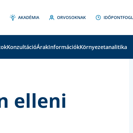
AKADÉMIA
ORVOSOKNAK
IDŐPONTFOGL
tok
Konzultáció
Árak
Információk
Környezetanalitika
C
S
 elleni