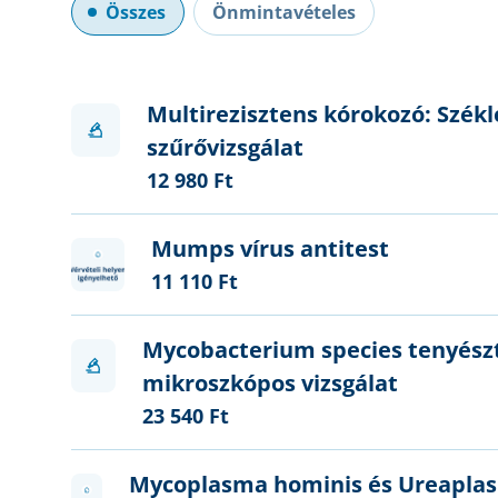
Összes
Önmintavételes
Multirezisztens kórokozó: Szék
szűrővizsgálat
12 980 Ft
Mumps vírus antitest
11 110 Ft
Mycobacterium species tenyész
mikroszkópos vizsgálat
23 540 Ft
Mycoplasma hominis és Ureapla