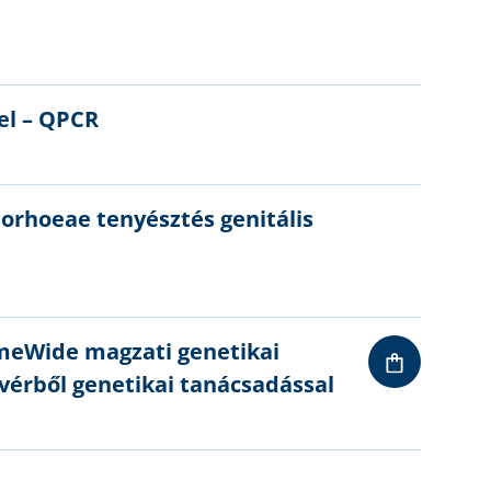
el – QPCR
orhoeae tenyésztés genitális
eWide magzati genetikai
 vérből genetikai tanácsadással