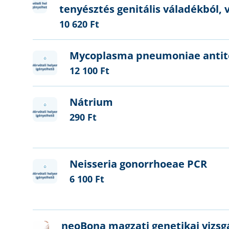
tenyésztés genitális váladékból, 
10 620 Ft
Mycoplasma pneumoniae antit
12 100 Ft
Nátrium
290 Ft
Neisseria gonorrhoeae PCR
6 100 Ft
neoBona magzati genetikai vizsg