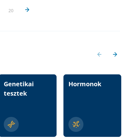
20
Genetikai
Hormonok
Vi
tesztek
n