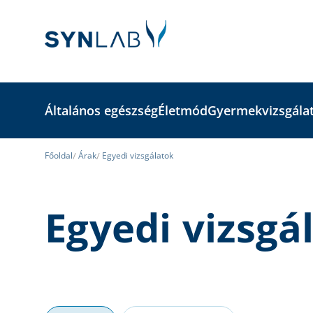
Általános egészség
Életmód
Gyermekvizsgála
Főoldal
Árak
Egyedi vizsgálatok
Egyedi vizsgá