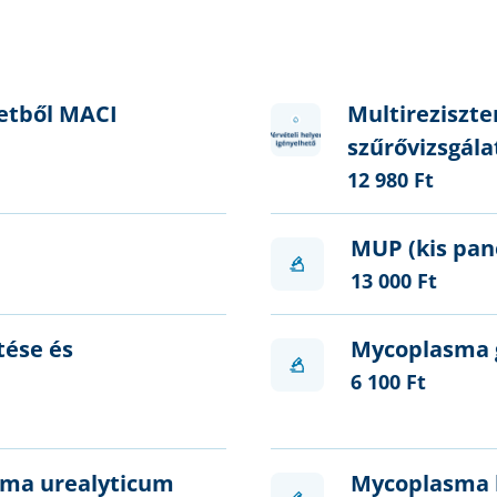
letből MACI
Multireziszte
szűrővizsgála
12 980 Ft
MUP (kis pan
13 000 Ft
tése és
Mycoplasma 
6 100 Ft
sma urealyticum
Mycoplasma 