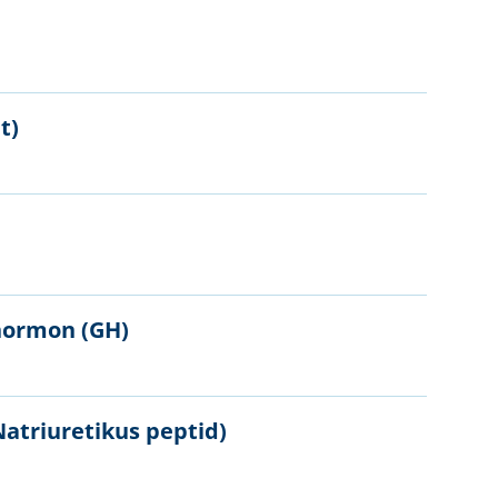
t)
n
hormon (GH)
atriuretikus peptid)