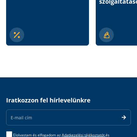
szolgáltatás
Iratkozzon fel hírlevelünkre
Email
Address
Elolvastam és elfogadom az
Adatkezelési tájékoztatót,
és