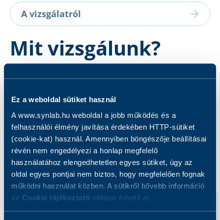
A vizsgálatról
Mit vizsgálunk?
A vizsgálat során az alfa-1 antitripszin
koncentrációját határozzuk meg.
Ez a weboldal sütiket használ
A www.synlab.hu weboldal a jobb működés és a
felhasználói élmény javítása érdekében HTTP-sütiket
(cookie-kat) használ. Amennyiben böngészője beállításai
révén nem engedélyezi a honlap megfelelő
Kapcsolódó szolgáltatások
használatához elengedhetetlen egyes sütiket, úgy az
oldal egyes pontjai nem biztos, hogy megfelelően fognak
működni használat közben. A sütikről bővebb információ
az
Cookie tájékoztató
oldalon érhető el.