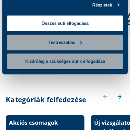
Részletek
Összes süti elfogadása
Testreszabás
Széklet alfa-1
Alfa-Amiláz
antitripszin
690 Ft
Kizárólag a szükséges sütik elfogadása
9 200 Ft
Kategóriák felfedezése
Akciós csomagok
Új vizsgálat