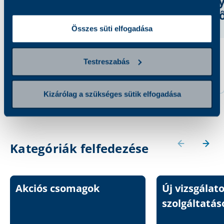
Összes süti elfogadása
Anti-TPO
Anti-C1q antitest
Testreszabás
3 900 Ft
8 800 Ft
Kizárólag a szükséges sütik elfogadása
Kategóriák felfedezése
Akciós csomagok
Új vizsgálat
szolgáltatás