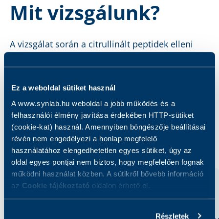
Mit vizsgálunk?
A vizsgálat során a citrullinált peptidek elleni
humán IgG antitestek koncentrációját
határozzuk meg.
Ez a weboldal sütiket használ
A www.synlab.hu weboldal a jobb működés és a
felhasználói élmény javítása érdekében HTTP-sütiket
(cookie-kat) használ. Amennyiben böngészője beállításai
Kapcsolódó szolgáltatások
révén nem engedélyezi a honlap megfelelő
használatához elengedhetetlen egyes sütiket, úgy az
oldal egyes pontjai nem biztos, hogy megfelelően fognak
működni használat közben. A sütikről bővebb információ
az
Cookie tájékoztató
oldalon érhető el.
Részletek