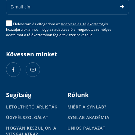
Address
Elolvastam és elfogadom az
Adatkezelési tájékoztatót,
és
hozzájárulok ahhoz, hogy az adatkezelő a megadott személyes
adataimat a tájékoztatóban foglaltak szerint kezelje.
Kövessen minket
Segítség
Rólunk
LETÖLTHETŐ ÁRLISTÁK
MIÉRT A SYNLAB?
ÜGYFÉLSZOLGÁLAT
SYNLAB AKADÉMIA
HOGYAN KÉSZÜLJÖN A
UNIÓS PÁLYÁZAT
VIZSGÁLATRA?