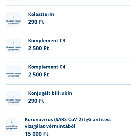
Koleszterin
290 Ft
Komplement C3
2 500 Ft
Komplement C4
2 500 Ft
Konjugált bilirubin
290 Ft
Koronavírus (SARS-CoV-2) IgG antitest
vizsgálat vérmintából
15 000 Ft