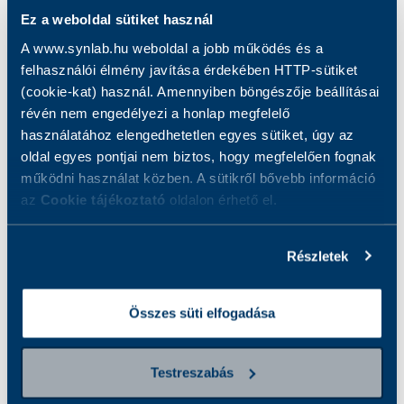
Ez a weboldal sütiket használ
Lamotrigin
40 000 Ft
A www.synlab.hu weboldal a jobb működés és a
felhasználói élmény javítása érdekében HTTP-sütiket
(cookie-kat) használ. Amennyiben böngészője beállításai
LDH
révén nem engedélyezi a honlap megfelelő
290 Ft
használatához elengedhetetlen egyes sütiket, úgy az
oldal egyes pontjai nem biztos, hogy megfelelően fognak
működni használat közben. A sütikről bővebb információ
LDL-koleszterin
az
Cookie tájékoztató
oldalon érhető el.
940 Ft
Részletek
Legionella antitestek
12 100 Ft
Összes süti elfogadása
Legionella pneumophila I antigén
kimutatása vizeletből
Testreszabás
11 800 Ft