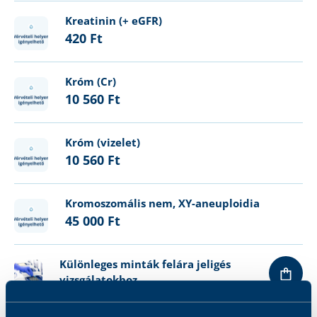
Kreatinin (+ eGFR)
420 Ft
Króm (Cr)
10 560 Ft
Króm (vizelet)
10 560 Ft
Kromoszomális nem, XY-aneuploidia
45 000 Ft
Különleges minták felára jeligés
vizsgálatokhoz
53 300 Ft