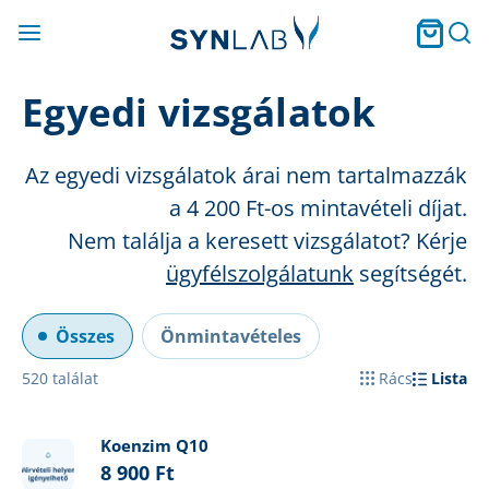
Egyedi vizsgálatok
Az egyedi vizsgálatok árai nem tartalmazzák
a 4 2
00 Ft
-os mintavételi díjat.
Nem találja a keresett vizsgálatot? Kérje
ügyfélszolgálatunk
segítségét.
Összes
Önmintavételes
520
találat
Rács
Lista
Koenzim Q10
8 900 Ft