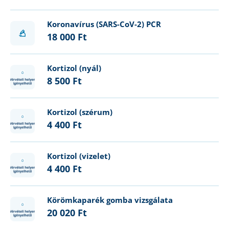
Koronavírus (SARS-CoV-2) PCR
18 000 Ft
Kortizol (nyál)
8 500 Ft
Kortizol (szérum)
4 400 Ft
Kortizol (vizelet)
4 400 Ft
Körömkaparék gomba vizsgálata
20 020 Ft