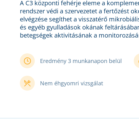
A C3 központi fehérje eleme a kompleme
rendszer védi a szervezetet a fertőzést ok
elvégzése segíthet a visszatérő mikrobiál
és egyéb gyulladások okának feltárásába
betegségek aktivitásának a monitorozásár
Eredmény 3 munkanapon belül
Nem éhgyomri vizsgálat