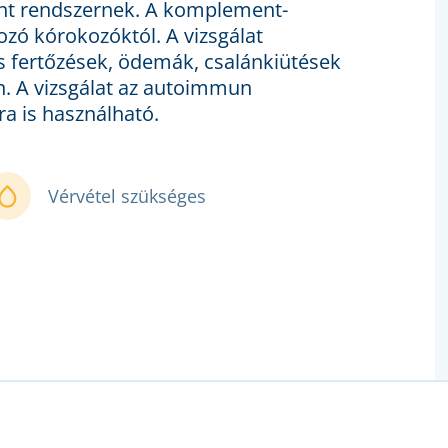
nt rendszernek. A komplement-
ozó kórokozóktól. A vizsgálat
is fertőzések, ödemák, csalánkiütések
n. A vizsgálat az autoimmun
a is használható.
Vérvétel szükséges