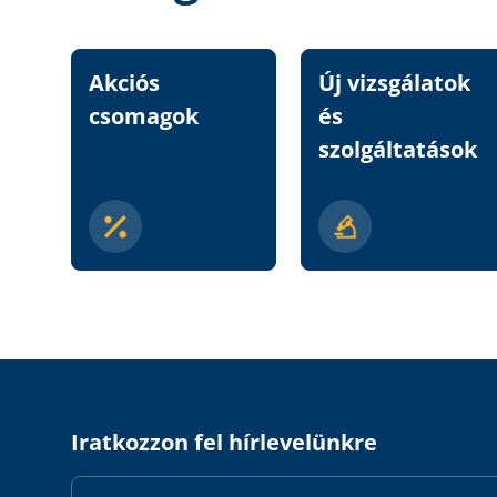
Akciós
Új vizsgálatok
csomagok
és
szolgáltatások
Iratkozzon fel hírlevelünkre
Email
Address