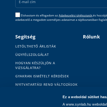
Elolvastam és elfogadom az
Adatkezelési tájékoztatót,
és hozzájá
adatkezelő a megadott személyes adataimat a tájékoztatóban foglalta
Segítség
Rólunk
LETÖLTHETŐ ÁRLISTÁK
ÜGYFÉLSZOLGÁLAT
HOGYAN KÉSZÜLJÖN A
VIZSGÁLATRA?
GYAKRAN ISMÉTELT KÉRDÉSEK
NYITVATARTÁSI REND VÁLTOZÁSOK
HÍREK
Ez a weboldal sütiket has
KAPCSOLAT MAGÁNSZEMÉLYEKNEK
A www.synlab.hu weboldal 