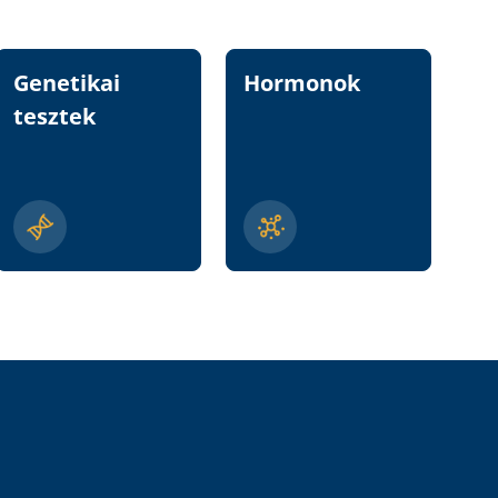
Genetikai
Hormonok
Vi
tesztek
n