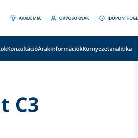
AKADÉMIA
ORVOSOKNAK
IDŐPONTFOGL
tok
Konzultáció
Árak
Információk
Környezetanalitika
C
S
t C3