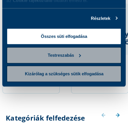
az
Cookie tájékoztató
oldalon érhető el.
Részletek
Összes süti elfogadása
Testreszabás
PAI (Plazminogén
von Willebrand
aktivátor inhibitor)
aktivitás
Kizárólag a szükséges sütik elfogadása
18 500 Ft
24 800 Ft
Kategóriák felfedezése