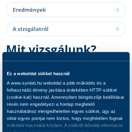
Eredmények
A vizsgálatról
Mit vizsgálunk?
A vizsgálat során a C1 eszteráz inhibitor
Ez a weboldal sütiket használ
koncentrációt és aktivitást határozzuk meg.
A www.synlab.hu weboldal a jobb működés és a
felhasználói élmény javítása érdekében HTTP-sütiket
(cookie-kat) használ. Amennyiben böngészője beállításai
révén nem engedélyezi a honlap megfelelő
használatához elengedhetetlen egyes sütiket, úgy az
Kapcsolódó szolgáltatások
oldal egyes pontjai nem biztos, hogy megfelelően fognak
működni használat közben. A sütikről bővebb információ