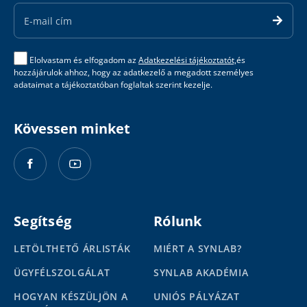
Address
Elolvastam és elfogadom az
Adatkezelési tájékoztatót,
és
hozzájárulok ahhoz, hogy az adatkezelő a megadott személyes
adataimat a tájékoztatóban foglaltak szerint kezelje.
Kövessen minket
Segítség
Rólunk
LETÖLTHETŐ ÁRLISTÁK
MIÉRT A SYNLAB?
ÜGYFÉLSZOLGÁLAT
SYNLAB AKADÉMIA
HOGYAN KÉSZÜLJÖN A
UNIÓS PÁLYÁZAT