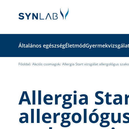
Általános egészség
Életmód
Gyermekvizsgála
Főoldal
Akciós csomagok
Allergia Start vizsgálat allergológus szak
Allergia Sta
allergológu