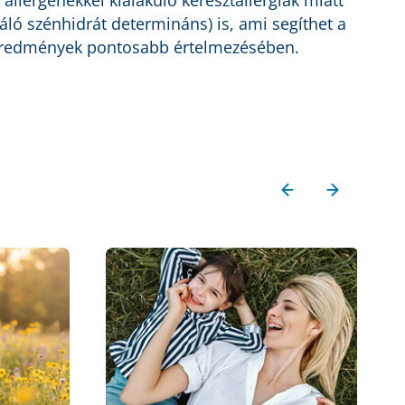
allergénekkel kialakuló keresztallergiák miatt
áló szénhidrát determináns) is, ami segíthet a
reredmények pontosabb értelmezésében.