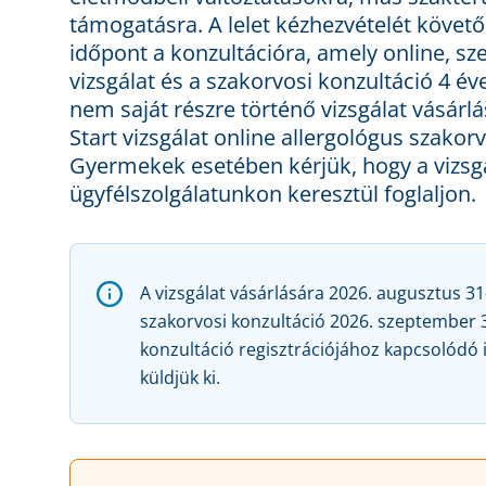
támogatásra. A lelet kézhezvételét követő
időpont a konzultációra, amely online, sz
vizsgálat és a szakorvosi konzultáció 4 é
nem saját részre történő vizsgálat vásárlá
Start vizsgálat online allergológus szakor
Gyermekek esetében kérjük, hogy a vizsgá
ügyfélszolgálatunkon keresztül foglaljon.
A vizsgálat vásárlására 2026. augusztus 31
szakorvosi konzultáció 2026. szeptember 30
konzultáció regisztrációjához kapcsolódó 
küldjük ki.