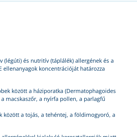
v (légúti) és nutritív (táplálék) allergének és a
gE ellenanyagok koncentrációját határozza
öbbek között a háziporatka (Dermatophagoides
a macskaszőr, a nyírfa pollen, a parlagfű
k között a tojás, a tehéntej, a földimogyoró, a