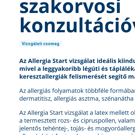
szakorvosi
konzultáció
Vizsgálati csomag
Az Allergia Start vizsgálat ideális kii
mivel a leggyakoribb légúti és táplálé
keresztallergiák felismerését segítő m
Az allergiás folyamatok többféle formába
dermatitisz, allergiás asztma, szénanátha (
Az Allergia Start vizsgálat a latex mellett o
a termesztett rozs- és cipruspollen, valam
jelentős tehéntej-, tojás- és mogyoróalle