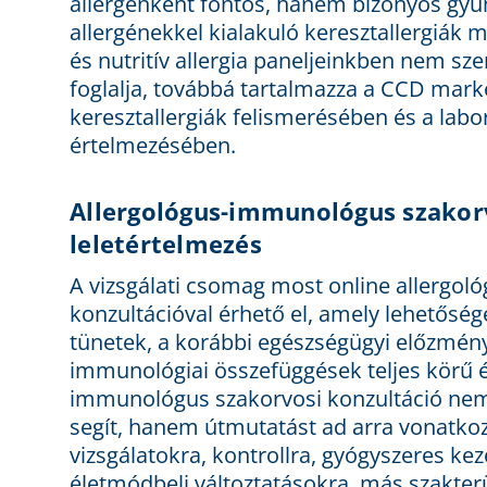
allergénként fontos, hanem bizonyos gyü
allergénekkel kialakuló keresztallergiák mia
és nutritív allergia paneljeinkben nem sz
foglalja, továbbá tartalmazza a CCD marke
keresztallergiák felismerésében és a la
értelmezésében.
Allergológus-immunológus szakorv
leletértelmezés
A vizsgálati csomag most online allergo
konzultációval érhető el, amely lehetőség
tünetek, a korábbi egészségügyi előzménye
immunológiai összefüggések teljes körű é
immunológus szakorvosi konzultáció ne
segít, hanem útmutatást ad arra vonatkoz
vizsgálatokra, kontrollra, gyógyszeres ke
életmódbeli változtatásokra, más szakterü