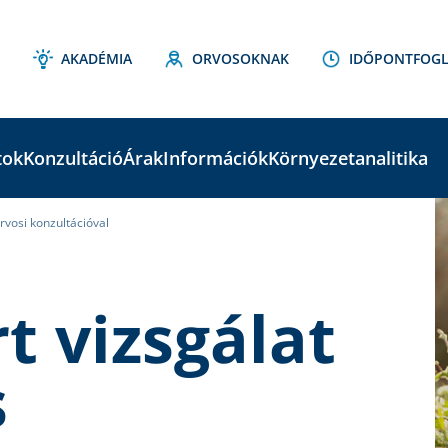
AKADÉMIA
ORVOSOKNAK
IDŐPONTFOGL
tok
Konzultáció
Árak
Információk
Környezetanalitika
orvosi konzultációval
C
S
rt vizsgálat
s