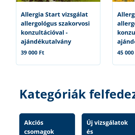
Allergia Start vizsgálat
Aller
allergológus szakorvosi
aller
konzultációval -
konzul
ajándékutalvány
ajánd
39 000 Ft
45 000
Kategóriák felfede
Akciós
Új vizsgálatok
csomagok
és