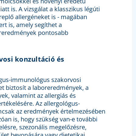
mölcsökkel és növényi eredetű
tt is. A vizsgálat a klasszikus légúti
ereplő allergéneket is - magában
rt is, amely segíthet a
boreredmények pontosabb
osi konzultáció és
lógus-immunológus szakorvosi
et biztosít a laboreredmények, a
k, valamint az allergiás és
rtékelésére. Az allergológus-
mcsak az eredmények értelmezésében
óan is, hogy szükség van-e további
zelésre, szezonális megelőzésre,
let bevonására vagy dietetikai