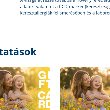
A vizsgálat része továbbá a növényi eredetű 
a latex, valamint a CCD-marker (keresztreag
keresztallergiák felismerésében és a labo
tatások