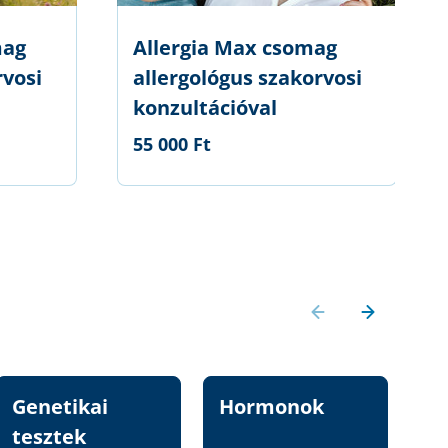
mag
Allergia Max csomag
rvosi
allergológus szakorvosi
konzultációval
55 000 Ft
Genetikai
Hormonok
Vi
tesztek
n