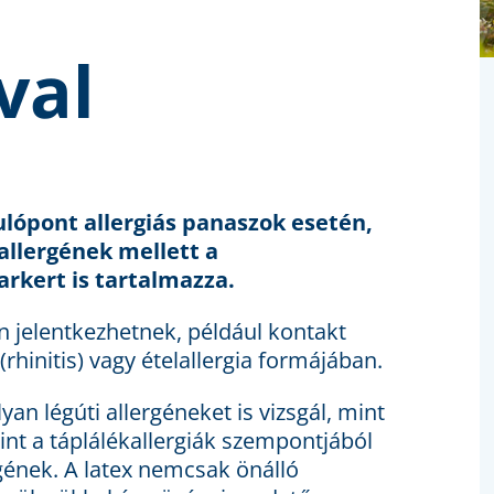
val
ndulópont allergiás panaszok esetén,
kallergének mellett a
arkert is tartalmazza.
n jelentkezhetnek, például kontakt
rhinitis) vagy ételallergia formájában.
lyan légúti allergéneket is vizsgál, mint
int a táplálékallergiák szempontjából
rgének. A latex nemcsak önálló