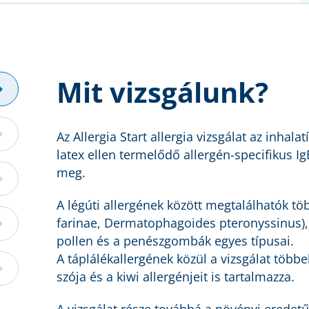
Mit vizsgálunk?
Az Allergia Start allergia vizsgálat az inhalatí
latex ellen termelődő allergén-specifikus I
meg.
A légúti allergének között megtalálhatók t
farinae, Dermatophagoides pteronyssinus), 
pollen és a penészgombák egyes típusai.
A táplálékallergének közül a vizsgálat többe
szója és a kiwi allergénjeit is tartalmazza.