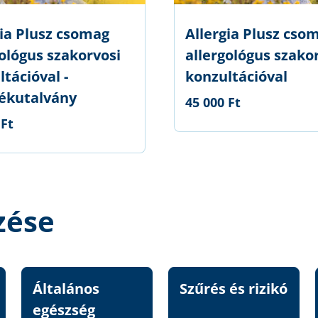
gia Plusz csomag
Allergia Plusz cso
gológus szakorvosi
allergológus szako
tációval -
konzultációval
ékutalvány
45 000 Ft
 Ft
zése
Általános
Szűrés és rizikó
egészség