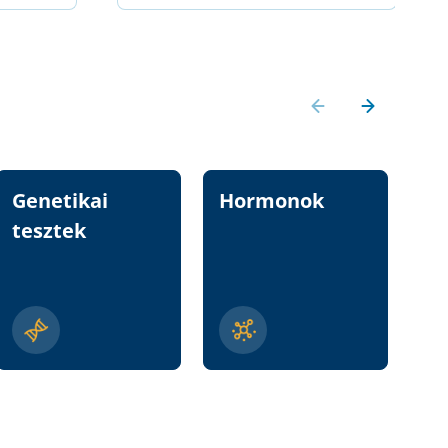
Genetikai
Hormonok
Vi
tesztek
n