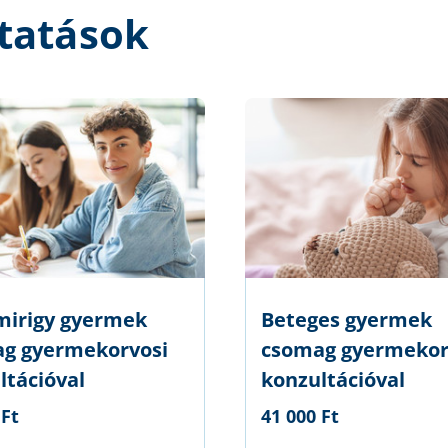
tatások
mirigy gyermek
Beteges gyermek
g gyermekorvosi
csomag gyermekor
ltációval
konzultációval
 Ft
41 000 Ft