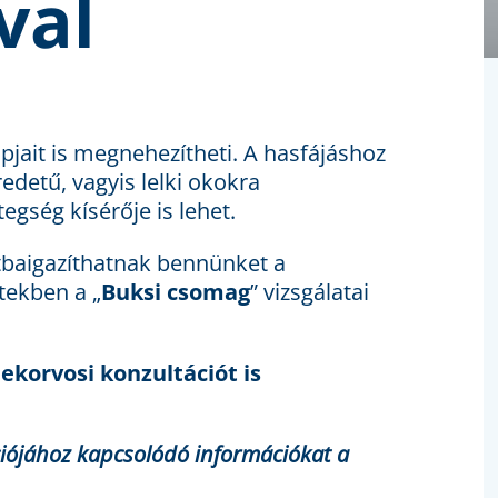
val
jait is megnehezítheti. A hasfájáshoz
detű, vagyis lelki okokra
egség kísérője is lehet.
tbaigazíthatnak bennünket a
tekben a „
Buksi csomag
” vizsgálatai
korvosi konzultációt is
ációjához kapcsolódó információkat a