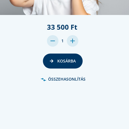
33 500 Ft
DECREASE
INCREASE
1
QUANTITY:
QUANTITY:
KOSÁRBA
ÖSSZEHASONLÍTÁS