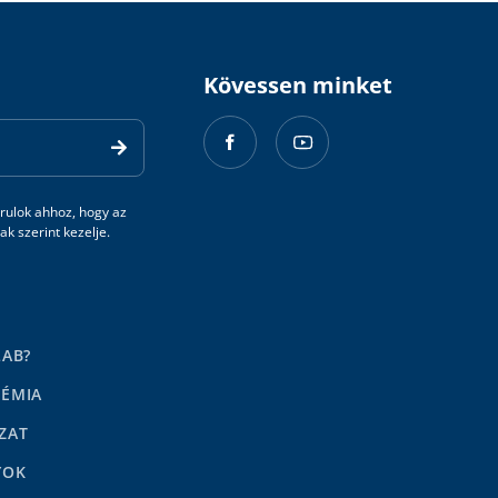
Kövessen minket
rulok ahhoz, hogy az
k szerint kezelje.
LAB?
DÉMIA
ZAT
YOK