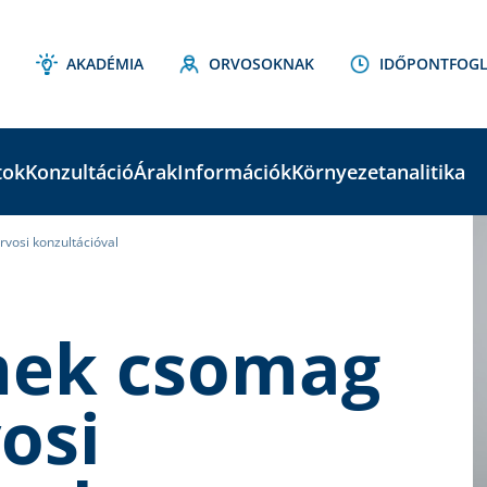
AKADÉMIA
ORVOSOKNAK
IDŐPONTFOGL
tok
Konzultáció
Árak
Információk
Környezetanalitika
osi konzultációval
C
S
mek csomag
osi