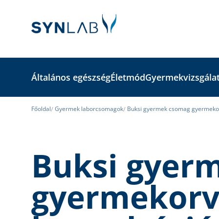
Általános egészség
Életmód
Gyermekvizsgála
Főoldal
Gyermek laborcsomagok
Buksi gyermek csomag gyermekorv
Buksi gyer
gyermekorv