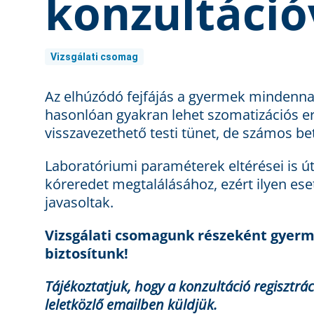
konzultáció
Vizsgálati csomag
Az elhúzódó fejfájás a gyermek mindennap
hasonlóan gyakran lehet szomatizációs ere
visszavezethető testi tünet, de számos bet
Laboratóriumi paraméterek eltérései is ú
kóreredet megtalálásához, ezért ilyen ese
javasoltak.
Vizsgálati csomagunk részeként gyerme
biztosítunk!
Tájékoztatjuk, hogy a konzultáció regisztr
leletközlő emailben küldjük.