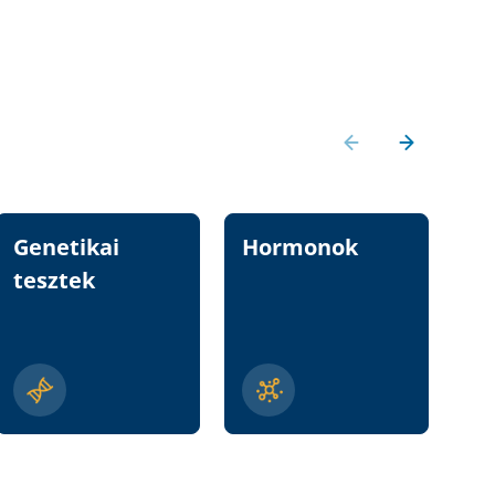
Genetikai
Hormonok
Vi
tesztek
n