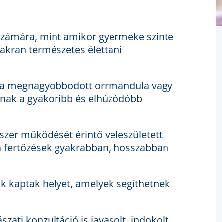
 számára, mint amikor gyermeke szinte
akran természetes élettani
l a megnagyobbodott orrmandula vagy
tnak a gyakoribb és elhúzódóbb
zer működését érintő veleszületett
t a fertőzések gyakrabban, hosszabban
k kaptak helyet, amelyek segíthetnek
zati konzultáció is javasolt, indokolt