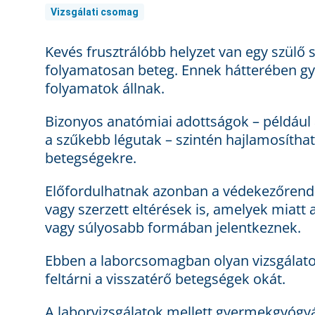
Vizsgálati csomag
Kevés frusztrálóbb helyzet van egy szülő
folyamatosan beteg. Ennek hátterében gy
folyamatok állnak.
Bizonyos anatómiai adottságok – példáu
a szűkebb légutak – szintén hajlamosítha
betegségekre.
Előfordulhatnak azonban a védekezőrends
vagy szerzett eltérések is, amelyek miat
vagy súlyosabb formában jelentkeznek.
Ebben a laborcsomagban olyan vizsgálato
feltárni a visszatérő betegségek okát.
A laborvizsgálatok mellett gyermekgyógyás