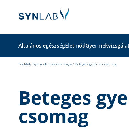
Általános egészség
Életmód
Gyermekvizsgála
Főoldal
Gyermek laborcsomagok
Beteges gyermek csomag
Beteges gy
csomag