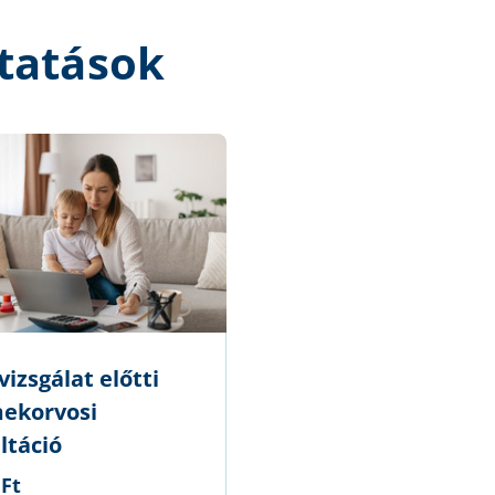
tatások
izsgálat előtti
ekorvosi
ltáció
 Ft