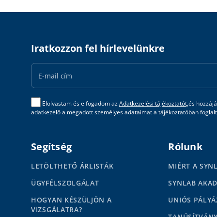
Iratkozzon fel hírlevelünkre
Email
Address
Elolvastam és elfogadom az
Adatkezelési tájékoztatót,
és hozzájá
adatkezelő a megadott személyes adataimat a tájékoztatóban foglalta
Segítség
Rólunk
LETÖLTHETŐ ÁRLISTÁK
MIÉRT A SYN
ÜGYFÉLSZOLGÁLAT
SYNLAB AKA
HOGYAN KÉSZÜLJÖN A
UNIÓS PÁLYÁ
VIZSGÁLATRA?
TANÚSÍTVÁN