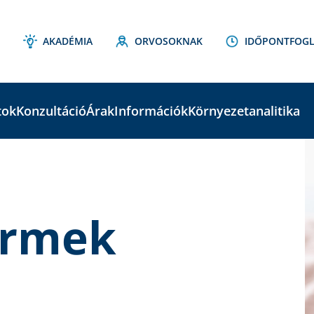
AKADÉMIA
ORVOSOKNAK
IDŐPONTFOGL
tok
Konzultáció
Árak
Információk
Környezetanalitika
C
S
ermek