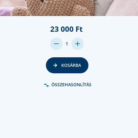
23 000 Ft
DECREASE
INCREASE
1
QUANTITY:
QUANTITY:
KOSÁRBA
ÖSSZEHASONLÍTÁS