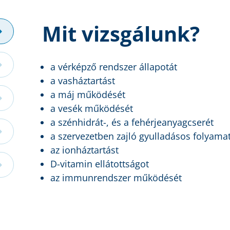
Mit vizsgálunk?
a vérképző rendszer állapotát
a vasháztartást
a máj működését
a vesék működését
a szénhidrát-, és a fehérjeanyagcserét
a szervezetben zajló gyulladásos folyama
az ionháztartást
D-vitamin ellátottságot
az immunrendszer működését