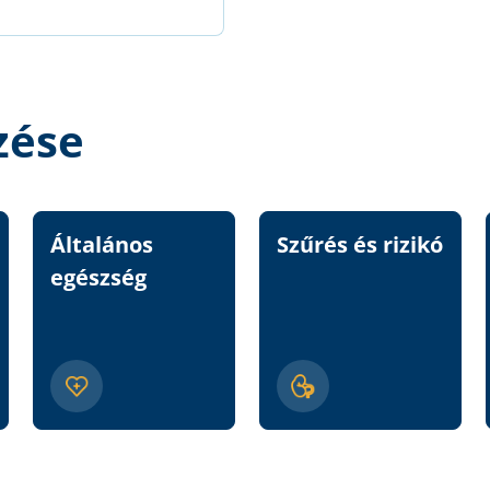
zése
Általános
Szűrés és rizikó
egészség