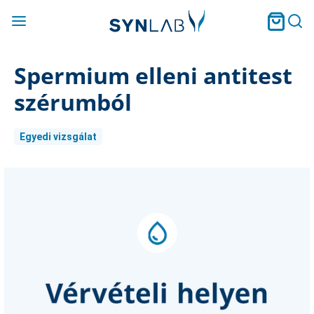
Spermium elleni antitest
szérumból
Egyedi vizsgálat
Current
Stock: