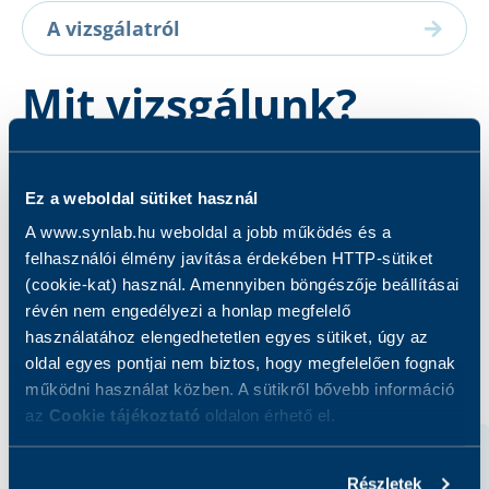
A vizsgálatról
Mit vizsgálunk?
A vizsgálat célja a spermium elleni antitestek
Ez a weboldal sütiket használ
kimutatása.
A www.synlab.hu weboldal a jobb működés és a
felhasználói élmény javítása érdekében HTTP-sütiket
(cookie-kat) használ. Amennyiben böngészője beállításai
révén nem engedélyezi a honlap megfelelő
használatához elengedhetetlen egyes sütiket, úgy az
Kapcsolódó szolgáltatások
oldal egyes pontjai nem biztos, hogy megfelelően fognak
működni használat közben. A sütikről bővebb információ
az
Cookie tájékoztató
oldalon érhető el.
Részletek