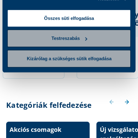
Összes süti elfogadása
Testreszabás
Enterocyta elleni
Prothrombin elleni
antitest
antitest
Kizárólag a szükséges sütik elfogadása
10 200 Ft
10 500 Ft
Kategóriák felfedezése
Akciós csomagok
Új vizsgálat