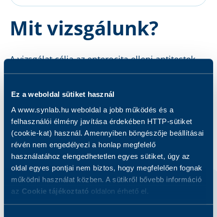
Mit vizsgálunk?
A vizsgálat célja az enterocita elleni antitestek
kimutatása.
Ez a weboldal sütiket használ
A www.synlab.hu weboldal a jobb működés és a
felhasználói élmény javítása érdekében HTTP-sütiket
(cookie-kat) használ. Amennyiben böngészője beállításai
Kapcsolódó szolgáltatások
révén nem engedélyezi a honlap megfelelő
használatához elengedhetetlen egyes sütiket, úgy az
oldal egyes pontjai nem biztos, hogy megfelelően fognak
működni használat közben. A sütikről bővebb információ
az
Cookie tájékoztató
oldalon érhető el.