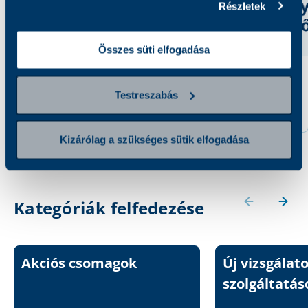
Részletek
Összes süti elfogadása
Prothrombin elleni
Inzulin elleni antitest
Testreszabás
antitest
10 100 Ft
10 500 Ft
Kizárólag a szükséges sütik elfogadása
Kategóriák felfedezése
Akciós csomagok
Új vizsgálat
szolgáltatás