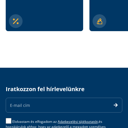
Iratkozzon fel hírlevelünkre
Email
Address
Elolvastam és elfogadom az
Adatkezelési tájékoztatót,
és
hozzájárulok ahhoz, hogy az adatkezelő a megadott személyes