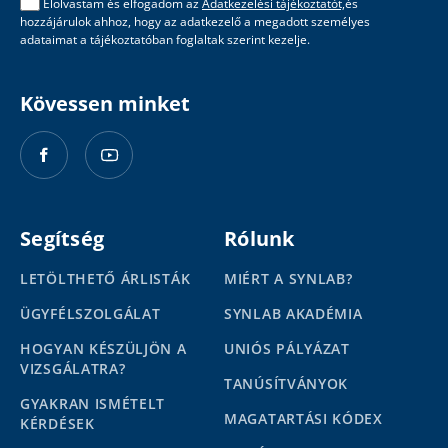
Elolvastam és elfogadom az
Adatkezelési tájékoztatót,
és
hozzájárulok ahhoz, hogy az adatkezelő a megadott személyes
adataimat a tájékoztatóban foglaltak szerint kezelje.
Kövessen minket
Segítség
Rólunk
LETÖLTHETŐ ÁRLISTÁK
MIÉRT A SYNLAB?
ÜGYFÉLSZOLGÁLAT
SYNLAB AKADÉMIA
HOGYAN KÉSZÜLJÖN A
UNIÓS PÁLYÁZAT
VIZSGÁLATRA?
TANÚSÍTVÁNYOK
GYAKRAN ISMÉTELT
MAGATARTÁSI KÓDEX
KÉRDÉSEK