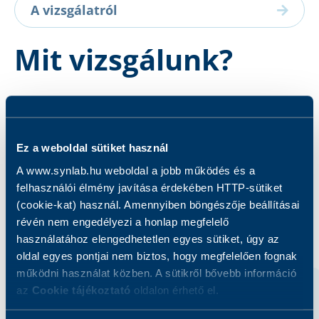
A vizsgálatról
Mit vizsgálunk?
A vizsgálat célja az Interleukin-2 (IL-2)
mennyiségi kimutatása.
Ez a weboldal sütiket használ
A www.synlab.hu weboldal a jobb működés és a
felhasználói élmény javítása érdekében HTTP-sütiket
(cookie-kat) használ. Amennyiben böngészője beállításai
révén nem engedélyezi a honlap megfelelő
Kapcsolódó szolgáltatások
használatához elengedhetetlen egyes sütiket, úgy az
oldal egyes pontjai nem biztos, hogy megfelelően fognak
működni használat közben. A sütikről bővebb információ
az
Cookie tájékoztató
oldalon érhető el.