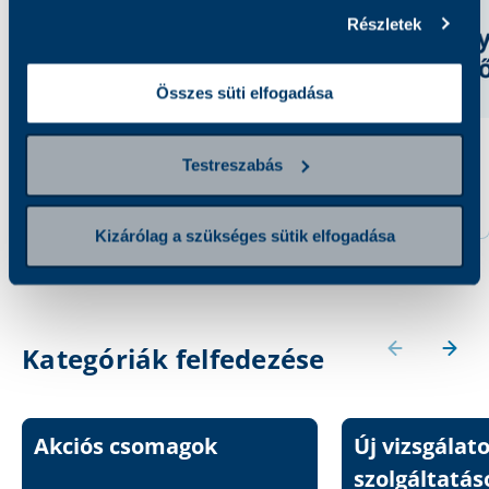
Részletek
Összes süti elfogadása
Interleukin-2 (IL-2)
Interleukin-6 (IL-6)
Testreszabás
receptor (solubilis)
14 800 Ft
21 000 Ft
Kizárólag a szükséges sütik elfogadása
Kategóriák felfedezése
Akciós csomagok
Új vizsgálat
szolgáltatás