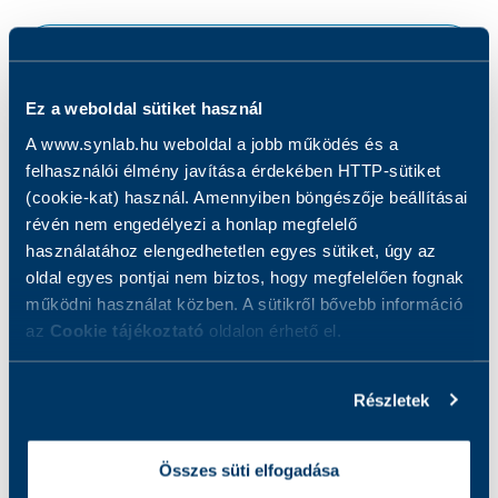
•
Mit vizsgálunk?
Ez a weboldal sütiket használ
Hogyan készüljön a vizsgálatra?
A www.synlab.hu weboldal a jobb működés és a
felhasználói élmény javítása érdekében HTTP-sütiket
Eredmények
(cookie-kat) használ. Amennyiben böngészője beállításai
révén nem engedélyezi a honlap megfelelő
használatához elengedhetetlen egyes sütiket, úgy az
A vizsgálatról
oldal egyes pontjai nem biztos, hogy megfelelően fognak
működni használat közben. A sütikről bővebb információ
Mit vizsgálunk?
az
Cookie tájékoztató
oldalon érhető el.
Részletek
A vizsgálat során az IL-6 koncentrációját
határozzuk meg vérmintából.
Összes süti elfogadása