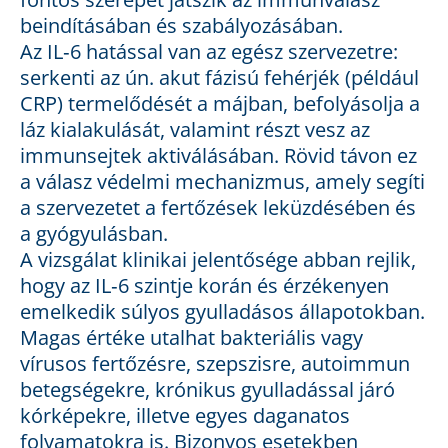
beindításában és szabályozásában.
Az IL‑6 hatással van az egész szervezetre:
serkenti az ún. akut fázisú fehérjék (például
CRP) termelődését a májban, befolyásolja a
láz kialakulását, valamint részt vesz az
immunsejtek aktiválásában. Rövid távon ez
a válasz védelmi mechanizmus, amely segíti
a szervezetet a fertőzések leküzdésében és
a gyógyulásban.
A vizsgálat klinikai jelentősége abban rejlik,
hogy az IL‑6 szintje korán és érzékenyen
emelkedik súlyos gyulladásos állapotokban.
Magas értéke utalhat bakteriális vagy
vírusos fertőzésre, szepszisre, autoimmun
betegségekre, krónikus gyulladással járó
kórképekre, illetve egyes daganatos
folyamatokra is. Bizonyos esetekben