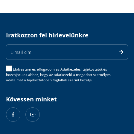
Iratkozzon fel hírlevelünkre
Email
Address
Elolvastam és elfogadom az
Adatkezelési tájékoztatót,
és
hozzájárulok ahhoz, hogy az adatkezelő a megadott személyes
adataimat a tájékoztatóban foglaltak szerint kezelje.
Kövessen minket