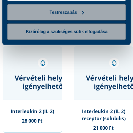
Testreszabás
Kapcsolódó szolgáltatások
Kizárólag a szükséges sütik elfogadása
Interleukin-2 (IL-2)
Interleukin-2 (IL-2)
receptor (solubilis)
28 000 Ft
21 000 Ft