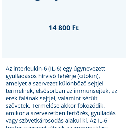
14 800 Ft
Az interleukin‑6 (IL‑6) egy úgynevezett
gyulladásos hírvivő fehérje (citokin),
amelyet a szervezet különböző sejtjei
termelnek, elsősorban az immunsejtek, az
erek falának sejtjei, valamint sérült
szövetek. Termelése akkor fokozódik,
amikor a szervezetben fertőzés, gyulladás
vagy szövetkárosodás alakul ki. Az IL‑6
fontos szerepet játszik az immunválasz