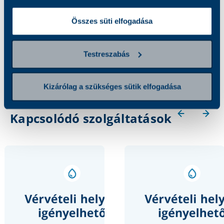
A vizsgálat során a glükóz és inzulin
Összes süti elfogadása
koncentrációt határozzuk meg a 0. és 120.
percben.
Testreszabás
Kizárólag a szükséges sütik elfogadása
Kapcsolódó szolgáltatások