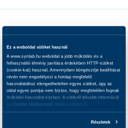
•
Mit vizsgálunk?
Ez a weboldal sütiket használ
A www.synlab.hu weboldal a jobb működés és a
Hogyan készüljön a vizsgálatra?
felhasználói élmény javítása érdekében HTTP-sütiket
(cookie-kat) használ. Amennyiben böngészője beállításai
révén nem engedélyezi a honlap megfelelő
Eredmények
használatához elengedhetetlen egyes sütiket, úgy az
oldal egyes pontjai nem biztos, hogy megfelelően fognak
működni használat közben. A sütikről bővebb információ
A vizsgálatról
az
Cookie tájékoztató
oldalon érhető el.
Mit vizsgálunk?
Részletek