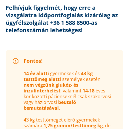
Felhívjuk figyelmét, hogy erre a
vizsgálatra időpontfoglalás kizárólag az
ügyfélszolgálat +36 1 588 8500-as
telefonszámán lehetséges!
Fontos!
14 év alatti
gyermekek és
43 kg
testtömeg alatti
személyek esetén
nem végzünk glukóz- és
inzulinterhelést
, valamint
14-18
éves
kor közötti pácienseknél csak szakorvosi
vagy háziorvosi
beutaló
bemutatásával
.
43 kg testtömeget elérő gyermekek
számára
1,75 gramm/testtömeg kg
, de