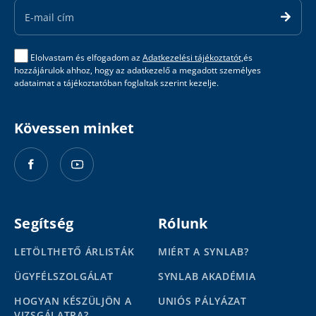
Address
Elolvastam és elfogadom az
Adatkezelési tájékoztatót,
és
hozzájárulok ahhoz, hogy az adatkezelő a megadott személyes
adataimat a tájékoztatóban foglaltak szerint kezelje.
Kövessen minket
Segítség
Rólunk
LETÖLTHETŐ ÁRLISTÁK
MIÉRT A SYNLAB?
ÜGYFÉLSZOLGÁLAT
SYNLAB AKADÉMIA
HOGYAN KÉSZÜLJÖN A
UNIÓS PÁLYÁZAT
VIZSGÁLATRA?