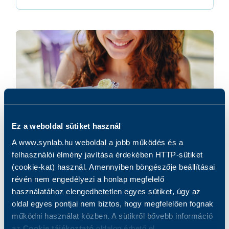
Ez a weboldal sütiket használ
A www.synlab.hu weboldal a jobb működés és a
felhasználói élmény javítása érdekében HTTP-sütiket
(cookie-kat) használ. Amennyiben böngészője beállításai
Alex multiplex allergiavizsgálat
révén nem engedélyezi a honlap megfelelő
allergológus szakorvosi konzultációval
használatához elengedhetetlen egyes sütiket, úgy az
oldal egyes pontjai nem biztos, hogy megfelelően fognak
81 000 Ft
működni használat közben. A sütikről bővebb információ
az
Cookie tájékoztató
oldalon érhető el.