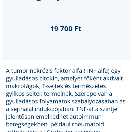
19 700 Ft
A tumor nekrózis faktor alfa (TNF-alfa) egy
gyulladásos citokin, amelyet főként aktivált
makrofágok, T-sejtek és természetes
gyilkos sejtek termelnek. Szerepe van a
gyulladásos folyamatok szabályozásában és
a sejthalál indukciójában. TNF-alfa szintje
jelentősen emelkedhet autoimmun
betegségekben, például rheumatoid
arthritisben és Crohn-betegségben,