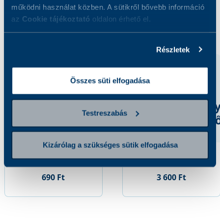
működni használat közben. A sütikről bővebb információ
az
Cookie tájékoztató
oldalon érhető el.
Kapcsolódó szolgáltatások
Részletek
Összes süti elfogadása
Testreszabás
Kizárólag a szükséges sütik elfogadása
Alfa-Amiláz
Alfa- 1 antitripszin
690 Ft
3 600 Ft