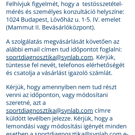
Felhívjuk figyelmét, hogy a testösszetétel-
mérés és személyes konzultáció helyszíne:
1024 Budapest, Lövőház u. 1-5. IV. emelet
(Mammut II. Bevásárlóközpont).
A szolgálatás megvásárlását követően az
alábbi email címen tud időpontot foglalni:
sportdiagnosztika@synlab.com
. Kérjük,
tüntesse fel nevét, telefonos elérhetőségét
és csatolja a vásárlást igazoló számlát.
Kérjük, hogy amennyiben nem tud részt
venni az időponton, vagy módosítani
szeretné, azt a
sportdiagnosztika@synlab.com
címre
küldött levélben jelezze. Kérjük, hogy a
lemondási vagy módosítási igényét minden
esetben a
sportdiagnosztika@synlab.com
e-