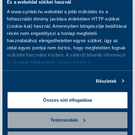
Csomagba tartozó vizsgálatok
Ez a weboldal sütiket használ
A www.synlab.hu weboldal a jobb működés és a
Mit vizsgálunk
felhasználói élmény javítása érdekében HTTP-sütiket
(cookie-kat) használ. Amennyiben böngészője beállításai
révén nem engedélyezi a honlap megfelelő
A mindössze néhány percig tartó mérés
használatához elengedhetetlen egyes sütiket, úgy az
oldal egyes pontjai nem biztos, hogy megfelelően fognak
eredményéből átfogó képet kapunk a
működni használat közben. A sütikről bővebb információ
vázizomtömegről, zsírtömegről, ellenőrizhetjük
az
Cookie tájékoztató
oldalon érhető el.
vele a szövetekben levő víz mennyiségét,
továbbá tájékozódhatunk a zsigeri zsír
mennyiségéről és az alapanyagcseréről is.
Részletek
Az izomzat, víz, csontozat és zsír arányából
Összes süti elfogadása
pontos képet kapunk a túlsúly vagy az
alultápláltság mértékéről, információt nyújt a
csontok ásványi anyag tartalmáról, valamint
Testreszabás
javaslatot és útmutatást is ad a szükséges
mozgás mennyiségére is. Az Inbody mérés jó