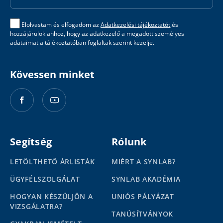
Elolvastam és elfogadom az
Adatkezelési tájékoztatót,
és
hozzájárulok ahhoz, hogy az adatkezelő a megadott személyes
adataimat a tájékoztatóban foglaltak szerint kezelje.
Kövessen minket
Segítség
Rólunk
LETÖLTHETŐ ÁRLISTÁK
MIÉRT A SYNLAB?
ÜGYFÉLSZOLGÁLAT
SYNLAB AKADÉMIA
HOGYAN KÉSZÜLJÖN A
UNIÓS PÁLYÁZAT
VIZSGÁLATRA?
TANÚSÍTVÁNYOK