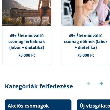
45+ Életmódváltó
45+ Életmódváltó
csomag férfiaknak
csomag nőknek (labor
(labor + dietetika)
+ dietetika)
75 000 Ft
75 000 Ft
Kategóriák felfedezése
Akciós csomagok
Új vizsgálat