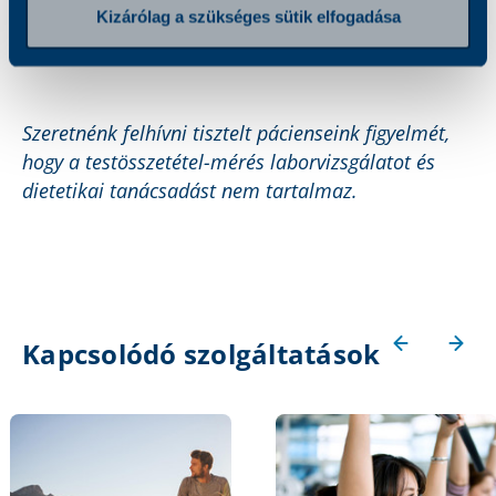
Kizárólag a szükséges sütik elfogadása
alapot biztosít az életmódváltás elkezdéséhez és
tökéletes eszköze a nyomon követésének is.
Szeretnénk felhívni tisztelt pácienseink figyelmét,
hogy a testösszetétel-mérés laborvizsgálatot és
dietetikai tanácsadást nem tartalmaz.
Kapcsolódó szolgáltatások