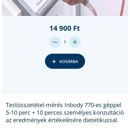
14 900 Ft
DECREASE
INCREASE
1
QUANTITY:
QUANTITY:
KOSÁRBA
Testösszetétel-mérés Inbody 770-es géppel
5-10 perc + 10 perces személyes konzultáció
az eredmények értékelésére dietetikussal.