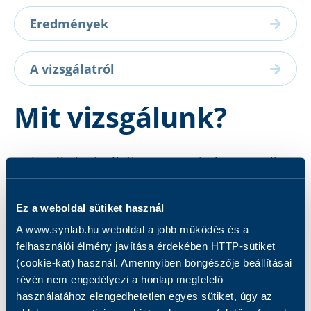
Eredmények
A vizsgálatról
Mit vizsgálunk?
A vizsgálati mintából az Enterovirulens E. coli
szerotípusok közül kifejezetten csak az O124-es
szerotípus célzott kimutatását végezzük.
Ez a weboldal sütiket használ
A www.synlab.hu weboldal a jobb működés és a
felhasználói élmény javítása érdekében HTTP-sütiket
(cookie-kat) használ. Amennyiben böngészője beállításai
révén nem engedélyezi a honlap megfelelő
Kapcsolódó szolgáltatások
használatához elengedhetetlen egyes sütiket, úgy az