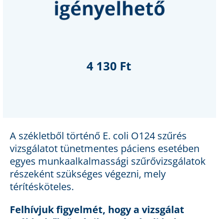
4 130 Ft
A székletből történő E. coli O124 szűrés
vizsgálatot tünetmentes páciens esetében
egyes munkaalkalmassági szűrővizsgálatok
részeként szükséges végezni, mely
térítésköteles.
Felhívjuk figyelmét, hogy a vizsgálat