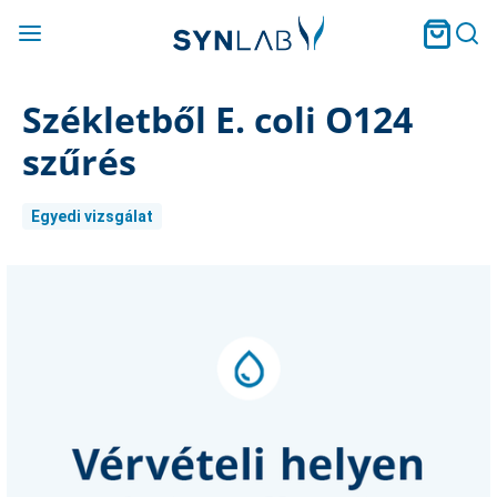
Székletből E. coli O124
szűrés
Egyedi vizsgálat
Current
Stock: