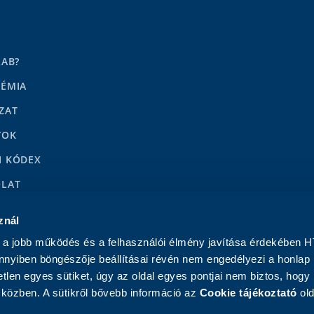
LAB?
DÉMIA
ZAT
YOK
I KÓDEX
OLAT
LENÉSEK
znál
a jobb működés és a felhasználói élmény javítása érdekében H
nnyiben böngészője beállításai révén nem engedélyezi a honlap
tlen egyes sütiket, úgy az oldal egyes pontjai nem biztos, hogy
közben. A sütikről bővebb információ az
Cookie tájékoztató
old