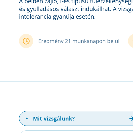
A bélben zajló, I-es típusú túlérzékenység
és gyulladásos választ indukálhat. A vizsg
intolerancia gyanúja esetén.
Eredmény 21 munkanapon belül
•
Mit vizsgálunk?