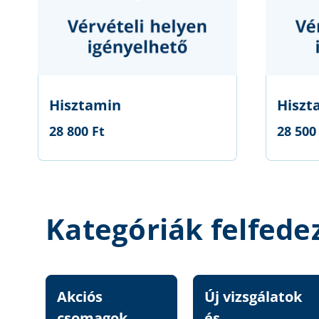
Hisztamin
Hiszta
28 800 Ft
28 500
Kategóriák felfede
Akciós
Új vizsgálatok
csomagok
és