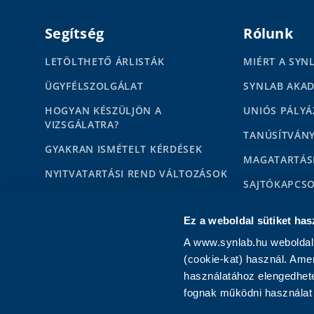
Segítség
Rólunk
LETÖLTHETŐ ÁRLISTÁK
MIÉRT A SYN
ÜGYFÉLSZOLGÁLAT
SYNLAB AKA
HOGYAN KÉSZÜLJÖN A
UNIÓS PÁLYÁ
VIZSGÁLATRA?
TANÚSÍTVÁN
GYAKRAN ISMÉTELT KÉRDÉSEK
MAGATARTÁS
NYITVATARTÁSI REND VÁLTOZÁSOK
SAJTÓKAPCS
HÍREK
MÉDIAMEGJE
Ez a weboldal sütiket has
KAPCSOLAT MAGÁNSZEMÉLYEKNEK
KARRIER
A www.synlab.hu weboldal 
KAPCSOLAT PARTNEREKNEK
IMPRESSZUM
(cookie-kat) használ. Ame
használatához elengedhete
fognak működni használat 