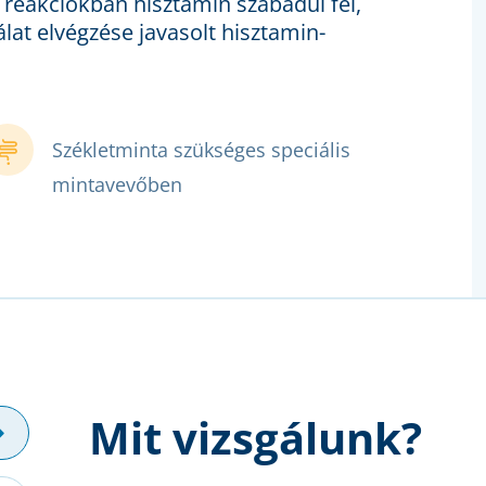
i reakciókban hisztamin szabadul fel,
álat elvégzése javasolt hisztamin-
Székletminta szükséges speciális
mintavevőben
Mit vizsgálunk?