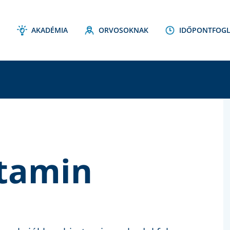
AKADÉMIA
ORVOSOKNAK
IDŐPONTFOGL
C
S
ztamin