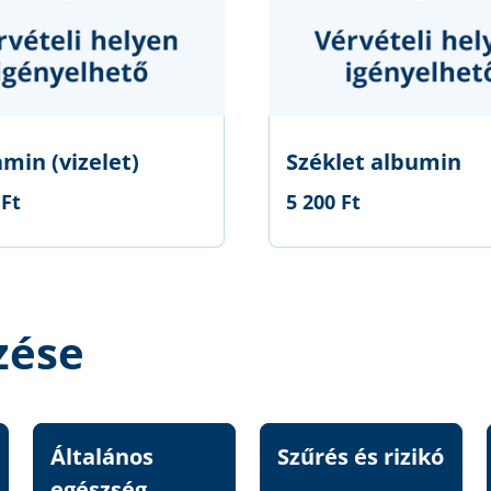
min (vizelet)
Széklet albumin
 Ft
5 200 Ft
zése
Általános
Szűrés és rizikó
egészség