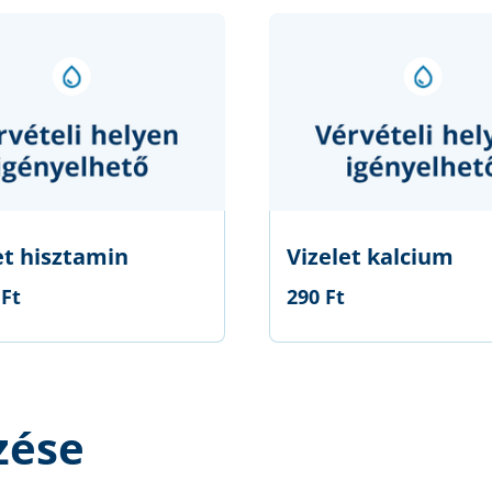
et hisztamin
Vizelet kalcium
 Ft
290 Ft
zése