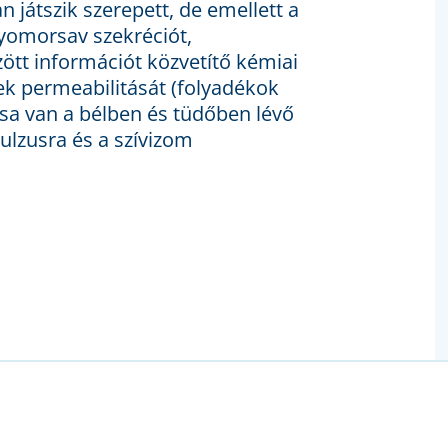
n játszik szerepett, de emellett a
yomorsav szekréciót,
ött információt közvetítő kémiai
rek permeabilitását (folyadékok
tása van a bélben és tüdőben lévő
lzusra és a szívizom