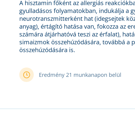
A hisztamin főként az allergiás reakciókba
gyulladásos folyamatokban, indukálja a g
neurotranszmitterként hat (idegsejtek köz
anyag), értágító hatása van, fokozza az e
számára átjárhatóvá teszi az érfalat), ha
simaizmok összehúzódására, továbbá a pu
összehúzódására is.
Eredmény 21 munkanapon belül