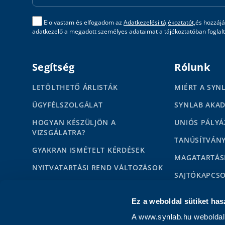
Elolvastam és elfogadom az
Adatkezelési tájékoztatót,
és hozzájá
adatkezelő a megadott személyes adataimat a tájékoztatóban foglalta
Segítség
Rólunk
LETÖLTHETŐ ÁRLISTÁK
MIÉRT A SYN
ÜGYFÉLSZOLGÁLAT
SYNLAB AKA
HOGYAN KÉSZÜLJÖN A
UNIÓS PÁLYÁ
VIZSGÁLATRA?
TANÚSÍTVÁN
GYAKRAN ISMÉTELT KÉRDÉSEK
MAGATARTÁS
NYITVATARTÁSI REND VÁLTOZÁSOK
SAJTÓKAPCS
HÍREK
MÉDIAMEGJE
Ez a weboldal sütiket has
KAPCSOLAT MAGÁNSZEMÉLYEKNEK
KARRIER
A www.synlab.hu weboldal 
KAPCSOLAT PARTNEREKNEK