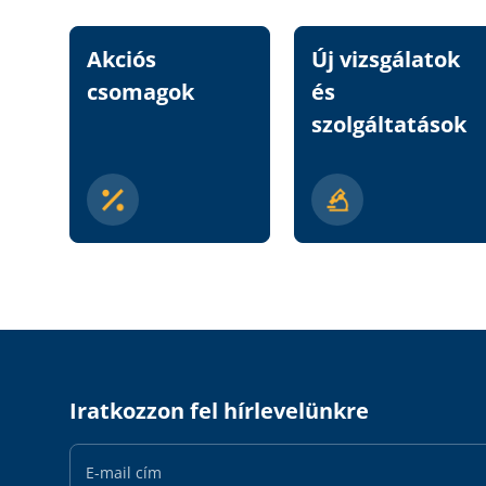
Akciós
Új vizsgálatok
csomagok
és
szolgáltatások
Iratkozzon fel hírlevelünkre
Email
Address