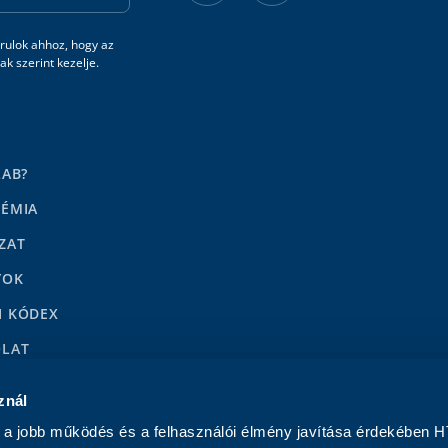
rulok ahhoz, hogy az
k szerint kezelje.
LAB?
DÉMIA
ZAT
YOK
I KÓDEX
OLAT
LENÉSEK
znál
a jobb működés és a felhasználói élmény javítása érdekében H