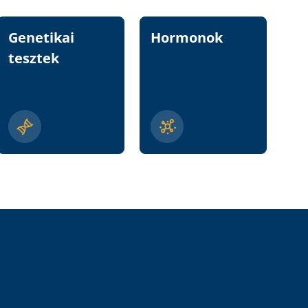
Genetikai
Hormonok
Vi
tesztek
n