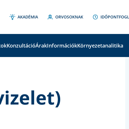
AKADÉMIA
ORVOSOKNAK
IDŐPONTFOGL
tok
Konzultáció
Árak
Információk
Környezetanalitika
C
S
izelet)