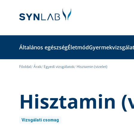
Általános egészség
Életmód
Gyermekvizsgála
Főoldal
Árak
Egyedi vizsgálatok
Hisztamin (vizelet)
Hisztamin (v
Vizsgálati csomag