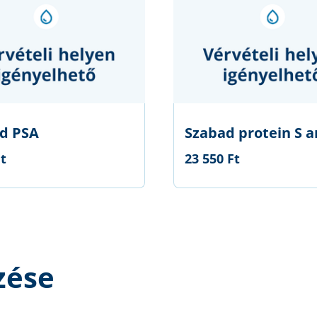
d PSA
Szabad protein S a
Ft
23 550 Ft
zése