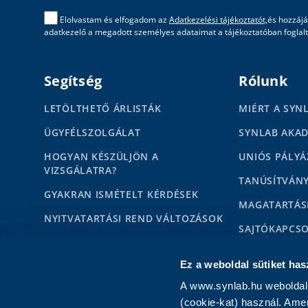
Elolvastam és elfogadom az
Adatkezelési tájékoztatót,
és hozzájá
adatkezelő a megadott személyes adataimat a tájékoztatóban foglalta
Segítség
Rólunk
LETÖLTHETŐ ÁRLISTÁK
MIÉRT A SYN
ÜGYFÉLSZOLGÁLAT
SYNLAB AKA
HOGYAN KÉSZÜLJÖN A
UNIÓS PÁLYÁ
VIZSGÁLATRA?
TANÚSÍTVÁN
GYAKRAN ISMÉTELT KÉRDÉSEK
MAGATARTÁS
NYITVATARTÁSI REND VÁLTOZÁSOK
SAJTÓKAPCS
HÍREK
MÉDIAMEGJE
Ez a weboldal sütiket has
KAPCSOLAT MAGÁNSZEMÉLYEKNEK
KARRIER
A www.synlab.hu weboldal 
KAPCSOLAT PARTNEREKNEK
IMPRESSZUM
(cookie-kat) használ. Ame