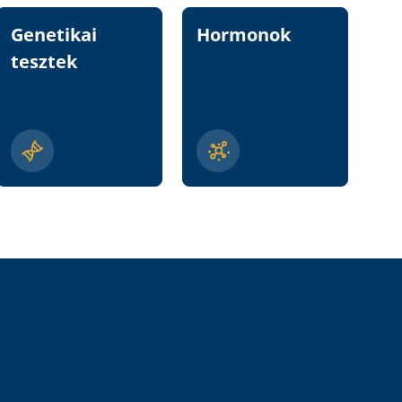
Genetikai
Hormonok
Vi
tesztek
n