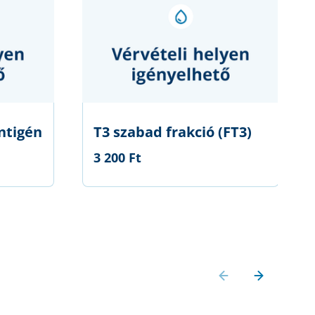
ntigén
T3 szabad frakció (FT3)
3 200 Ft