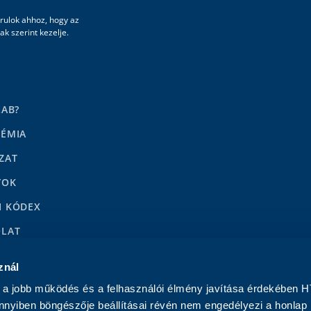
rulok ahhoz, hogy az
k szerint kezelje.
LAB?
DÉMIA
ZAT
YOK
I KÓDEX
OLAT
LENÉSEK
znál
a jobb működés és a felhasználói élmény javítása érdekében H
nnyiben böngészője beállításai révén nem engedélyezi a honlap