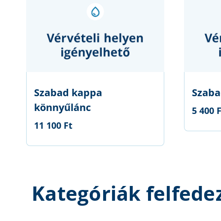
Szabad kappa
Szaba
könnyűlánc
5 400 
11 100 Ft
Kategóriák felfede