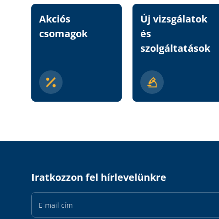
Akciós
Új vizsgálatok
csomagok
és
szolgáltatások
Iratkozzon fel hírlevelünkre
Email
Address