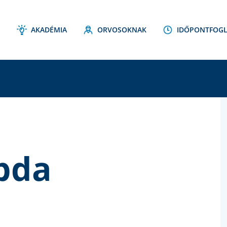
AKADÉMIA
ORVOSOKNAK
IDŐPONTFOGL
C
S
bda