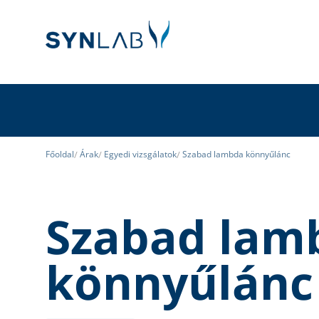
Főoldal
Árak
Egyedi vizsgálatok
Szabad lambda könnyűlánc
Szabad lam
könnyűlánc