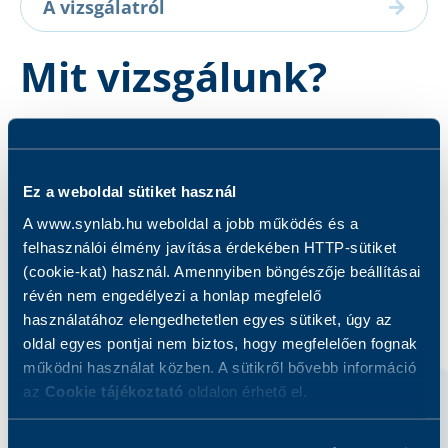
A vizsgálatról
Mit vizsgálunk?
A Protein S olyan fehérjemolekula, amely
hozzájárul a normál véralvadás folyamatához.
Ez a weboldal sütiket használ
A www.synlab.hu weboldal a jobb működés és a
felhasználói élmény javítása érdekében HTTP-sütiket
(cookie-kat) használ. Amennyiben böngészője beállításai
révén nem engedélyezi a honlap megfelelő
Kapcsolódó szolgáltatások
használatához elengedhetetlen egyes sütiket, úgy az
oldal egyes pontjai nem biztos, hogy megfelelően fognak
működni használat közben. A sütikről bővebb információ
az
Cookie tájékoztató
oldalon érhető el.