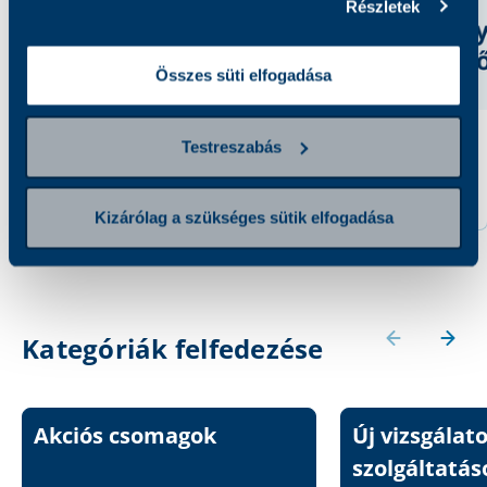
Részletek
Összes süti elfogadása
Testreszabás
Protein C
Protein S
22 000 Ft
22 000 Ft
Kizárólag a szükséges sütik elfogadása
Kategóriák felfedezése
Akciós csomagok
Új vizsgálat
szolgáltatás