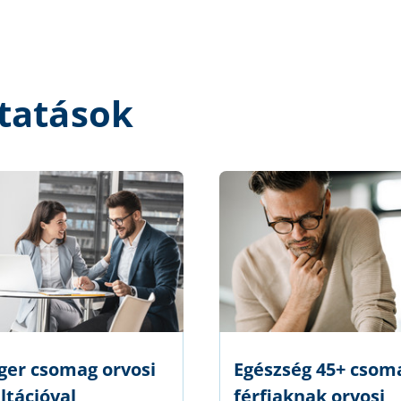
tatások
er csomag orvosi
Egészség 45+ csom
ltációval
férfiaknak orvosi