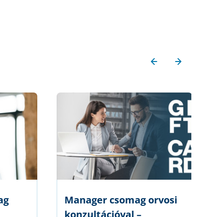
ag
Manager csomag orvosi
konzultációval –