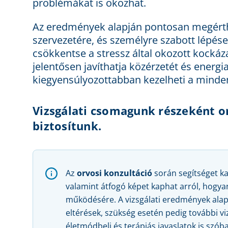
problémákat is okozhat.
Az eredmények alapján pontosan megérthet
szervezetére, és személyre szabott lépés
csökkentse a stressz által okozott kockáza
jelentősen javíthatja közérzetét és energi
kiegyensúlyozottabban kezelheti a minde
Vizsgálati csomagunk részeként or
biztosítunk.
Az
orvosi konzultáció
során segítséget k
valamint átfogó képet kaphat arról, hogyan
működésére. A vizsgálati eredmények alap
eltérések, szükség esetén pedig további v
életmódbeli és terápiás javaslatok is szó