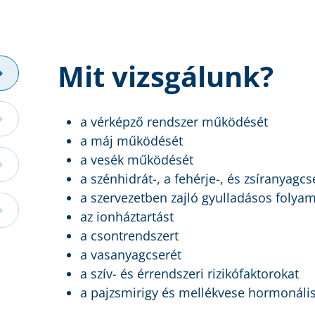
Mit vizsgálunk?
a vérképző rendszer működését
a máj működését
a vesék működését
a szénhidrát-, a fehérje-, és zsíranyagcs
a szervezetben zajló gyulladásos folya
az ionháztartást
a csontrendszert
a vasanyagcserét
a szív- és érrendszeri rizikófaktorokat
a pajzsmirigy és mellékvese hormonális