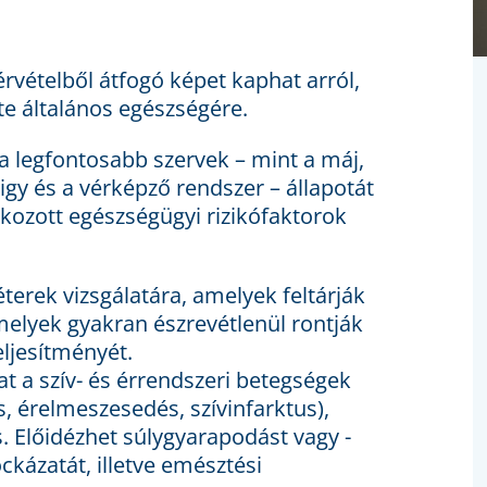
rvételből átfogó képet kaphat arról,
te általános egészségére.
 legfontosabb szervek – mint a máj,
igy és a vérképző rendszer – állapotát
 okozott egészségügyi rizikófaktorok
erek vizsgálatára, amelyek feltárják
 melyek gyakran észrevétlenül rontják
eljesítményét.
at a szív- és érrendszeri betegségek
 érelmeszesedés, szívinfarktus),
s. Előidézhet súlygyarapodást vagy -
kázatát, illetve emésztési