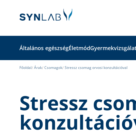
Általános egészség
Életmód
Gyermekvizsgála
Főoldal
Árak
Csomagok
Stressz csomag orvosi konzultációval
Stressz cso
konzultáció