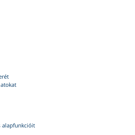
erét
matokat
 alapfunkcióit