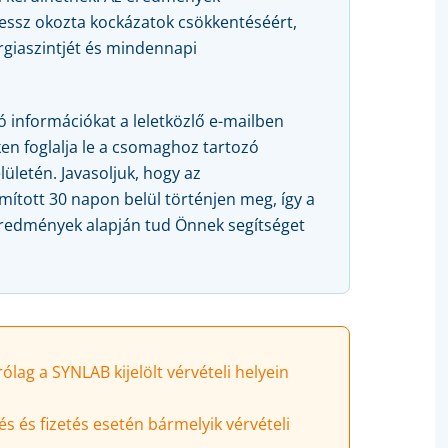
ressz okozta kockázatok csökkentéséért,
rgiaszintjét és mindennapi
ó információkat a leletközlő e-mailben
nken foglalja le a csomaghoz tartozó
elületén. Javasoljuk, hogy az
ámított 30 napon belül történjen meg, így a
 eredmények alapján tud Önnek segítséget
lag a SYNLAB kijelölt vérvételi helyein
és és fizetés esetén bármelyik vérvételi