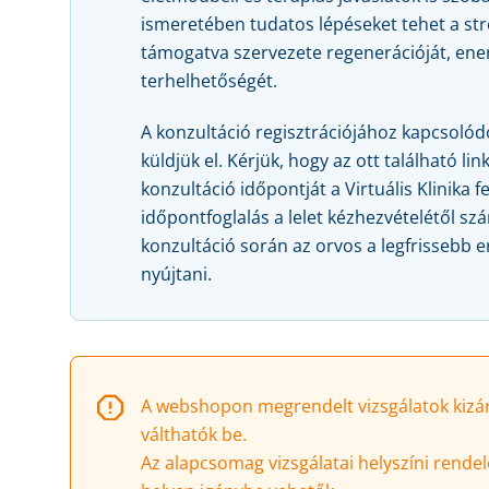
ismeretében tudatos lépéseket tehet a st
támogatva szervezete regenerációját, ene
terhelhetőségét.
A konzultáció regisztrációjához kapcsolód
küldjük el. Kérjük, hogy az ott található li
konzultáció időpontját a Virtuális Klinika f
időpontfoglalás a lelet kézhezvételétől sz
konzultáció során az orvos a legfrissebb
nyújtani.
A webshopon megrendelt vizsgálatok kizáró
válthatók be.
Az alapcsomag vizsgálatai helyszíni rendel