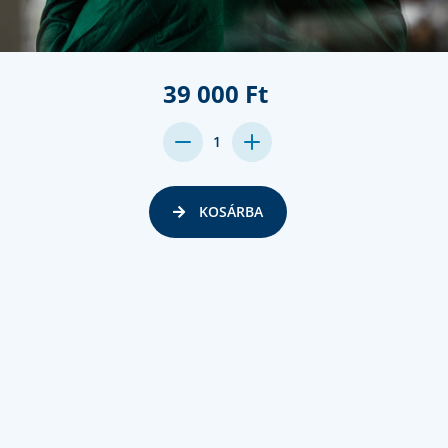
39 000 Ft
DECREASE
INCREASE
1
QUANTITY:
QUANTITY:
KOSÁRBA