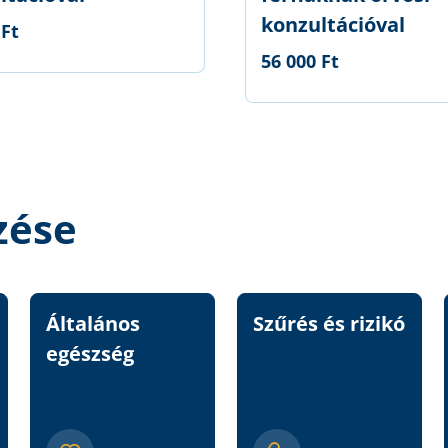
konzultációval
 Ft
56 000 Ft
zése
Általános
Szűrés és rizikó
egészség