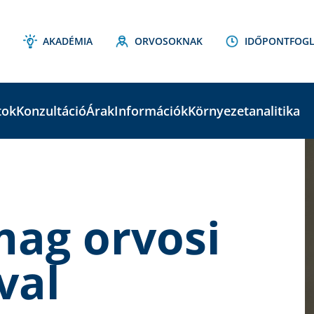
AKADÉMIA
ORVOSOKNAK
IDŐPONTFOGL
tok
Konzultáció
Árak
Információk
Környezetanalitika
C
S
mag orvosi
val