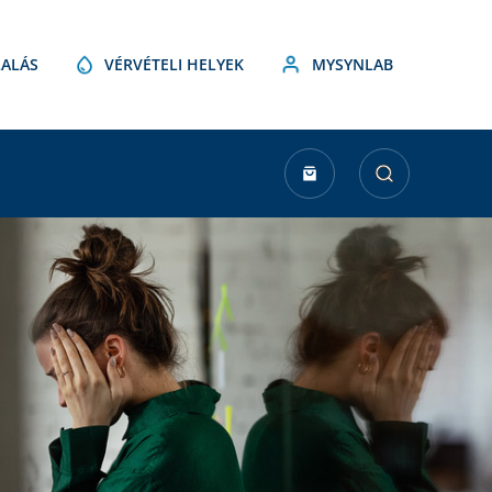
ALÁS
VÉRVÉTELI HELYEK
MYSYNLAB
urrent
tock: