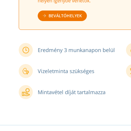
helyen igénybe vehetők.
BEVÁLTÓHELYEK
Eredmény 3 munkanapon belül
Vizeletminta szükséges
Mintavétel díját tartalmazza