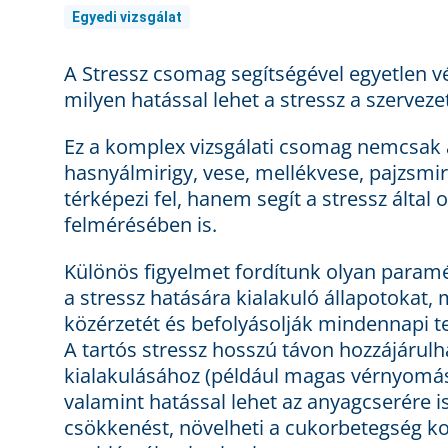
Egyedi vizsgálat
A Stressz csomag segítségével egyetlen vé
milyen hatással lehet a stressz a szerveze
Ez a komplex vizsgálati csomag nemcsak a
hasnyálmirigy, vese, mellékvese, pajzsmir
térképezi fel, hanem segít a stressz által
felmérésében is.
Különös figyelmet fordítunk olyan paramét
a stressz hatására kialakuló állapotokat,
közérzetét és befolyásolják mindennapi t
A tartós stressz hosszú távon hozzájárulh
kialakulásához (például magas vérnyomás,
valamint hatással lehet az anyagcserére i
csökkenést, növelheti a cukorbetegség koc