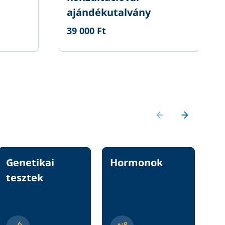
ajándékutalvány
39 000 Ft
Genetikai
Hormonok
Vi
tesztek
n