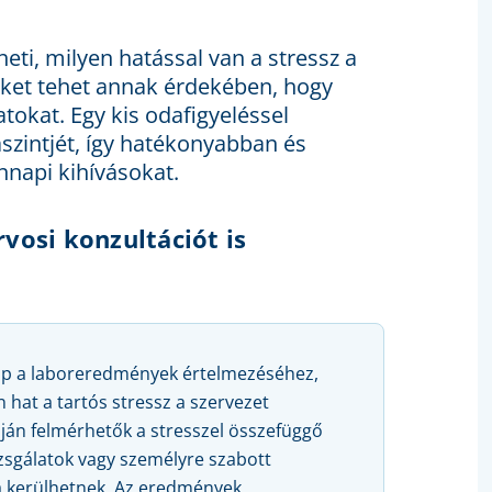
i, milyen hatással van a stressz a
eket tehet annak érdekében, hogy
tokat. Egy kis odafigyeléssel
aszintjét, így hatékonyabban és
nnapi kihívásokat.
vosi konzultációt is
ap a laboreredmények értelmezéséhez,
 hat a tartós stressz a szervezet
ján felmérhetők a stresszel összefüggő
izsgálatok vagy személyre szabott
ba kerülhetnek. Az eredmények