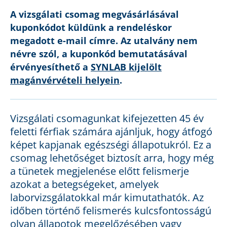
A vizsgálati csomag megvásárlásával
kuponkódot küldünk a rendeléskor
megadott e-mail címre. Az utalvány nem
névre szól, a kuponkód bemutatásával
érvényesíthető a
SYNLAB kijelölt
magánvérvételi helyein
.
Vizsgálati csomagunkat kifejezetten 45 év
feletti férfiak számára ajánljuk, hogy átfogó
képet kapjanak egészségi állapotukról. Ez a
csomag lehetőséget biztosít arra, hogy még
a tünetek megjelenése előtt felismerje
azokat a betegségeket, amelyek
laborvizsgálatokkal már kimutathatók. Az
időben történő felismerés kulcsfontosságú
olyan állapotok megelőzésében vagy