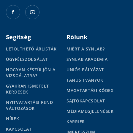
Segítség
Rólunk
LETÖLTHETŐ ÁRLISTÁK
MIÉRT A SYNLAB?
ÜGYFÉLSZOLGÁLAT
SYNLAB AKADÉMIA
HOGYAN KÉSZÜLJÖN A
UNIÓS PÁLYÁZAT
VIZSGÁLATRA?
TANÚSÍTVÁNYOK
GYAKRAN ISMÉTELT
MAGATARTÁSI KÓDEX
KÉRDÉSEK
SAJTÓKAPCSOLAT
NYITVATARTÁSI REND
VÁLTOZÁSOK
MÉDIAMEGJELENÉSEK
HÍREK
KARRIER
KAPCSOLAT
IMPRESSZUM