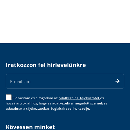
Iratkozzon fel hírlevelünkre
Email
Address
Elolvastam és elfogadom az
Adatkezelési tájékoztatót,
és
hozzájárulok ahhoz, hogy az adatkezelő a megadott személyes
adataimat a tájékoztatóban foglaltak szerint kezelje.
Kövessen minket