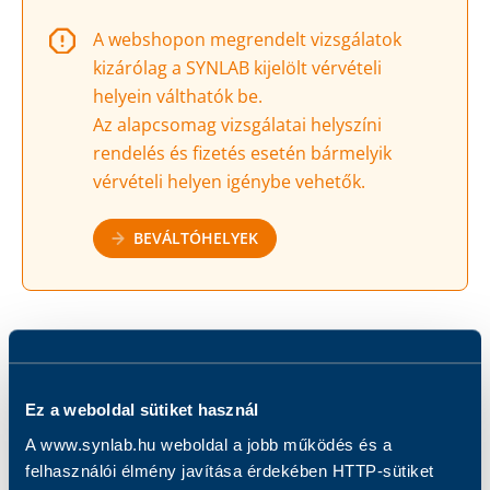
A webshopon megrendelt vizsgálatok
kizárólag a SYNLAB kijelölt vérvételi
helyein válthatók be.
Az alapcsomag vizsgálatai helyszíni
rendelés és fizetés esetén bármelyik
vérvételi helyen igénybe vehetők.
BEVÁLTÓHELYEK
Eredmény 3 munkanapon belül
Ez a weboldal sütiket használ
Vérvételes vizsgálat
A www.synlab.hu weboldal a jobb működés és a
felhasználói élmény javítása érdekében HTTP-sütiket