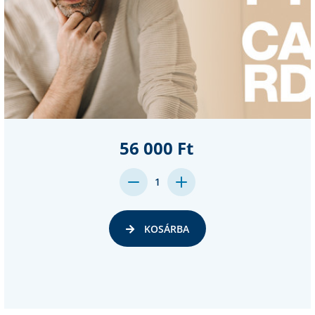
56 000 Ft
DECREASE
INCREASE
1
QUANTITY:
QUANTITY:
KOSÁRBA