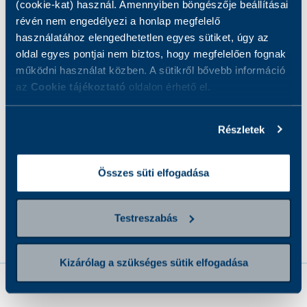
(cookie-kat) használ. Amennyiben böngészője beállításai
Vizeletminta szükséges
révén nem engedélyezi a honlap megfelelő
használatához elengedhetetlen egyes sütiket, úgy az
oldal egyes pontjai nem biztos, hogy megfelelően fognak
Székletminta szükséges speciális
működni használat közben. A sütikről bővebb információ
az
Cookie tájékoztató
oldalon érhető el.
mintavevőben
Részletek
Éhgyomri vizsgálat
Összes süti elfogadása
Mintavétel díját tartalmazza
Testreszabás
Kizárólag a szükséges sütik elfogadása