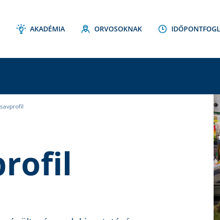
AKADÉMIA
ORVOSOKNAK
IDŐPONTFOGL
rsavprofil
C
S
rofil