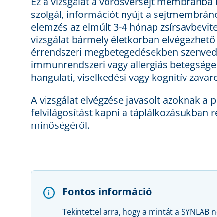
Ez a vizsgálat a vörösvérsejt membránba 
szolgál, információt nyújt a sejtmembrán
elemzés az elmúlt 3-4 hónap zsírsavbevitelé
vizsgálat bármely életkorban elvégezhető 
érrendszeri megbetegedésekben szenvedő
immunrendszeri vagy allergiás betegsége
hangulati, viselkedési vagy kognitív zava
A vizsgálat elvégzése javasolt azoknak a 
felvilágosítást kapni a táplálkozásukban 
minőségéről.
Fontos információ
Tekintettel arra, hogy a mintát a SYNLAB 