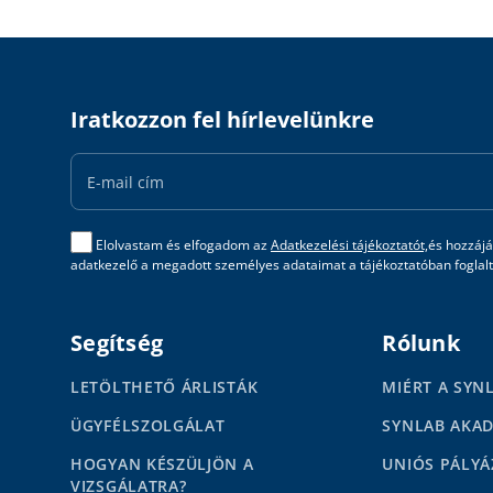
Iratkozzon fel hírlevelünkre
Email
Address
Elolvastam és elfogadom az
Adatkezelési tájékoztatót,
és hozzájá
adatkezelő a megadott személyes adataimat a tájékoztatóban foglalta
Segítség
Rólunk
LETÖLTHETŐ ÁRLISTÁK
MIÉRT A SYN
ÜGYFÉLSZOLGÁLAT
SYNLAB AKA
HOGYAN KÉSZÜLJÖN A
UNIÓS PÁLYÁ
VIZSGÁLATRA?