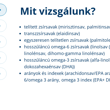
Mit vizsgálunk?
telített zsírsavak (mirisztinsav, palmitinsa
transzzsírsavak (elaidinsav)
egyszeresen telítetlen zsírsavak (palmitol
hosszúláncú omega-6 zsírsavak (linolsav 
linolénsav, dihomo-gamma linolénsav)
hosszúláncú omega-3 zsírsavak (alfa-linol
dokozahexaénsav (DHA))
arányok és indexek (arachidonsav/EPA ará
6/omega 3 arány, omega 3 index (EPA+ D