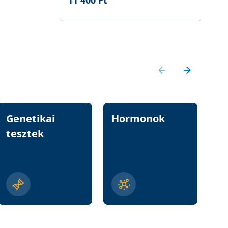
11 400 Ft
Genetikai
Hormonok
Vi
tesztek
n