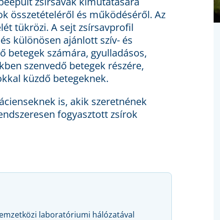
beépült zsírsavak kimutatására
ok összetételéről és működéséről. Az
t tükrözi. A sejt zsírsavprofil
és különösen ajánlott szív- és
 betegek számára, gyulladásos,
kben szenvedő betegek részére,
rokkal küzdő betegeknek.
pácienseknek is, akik szeretnének
rendszeresen fogyasztott zsírok
nemzetközi laboratóriumi hálózatával