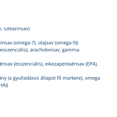
v, sztearinsav)
einsav (omega-7), olajsav (omega-9))
(esszenciális), arachidonsav, gamma-
énsav (esszenciális), eikozapentaénsav (EPA),
ny (a gyulladásos állapot fő markere), omega
HA))