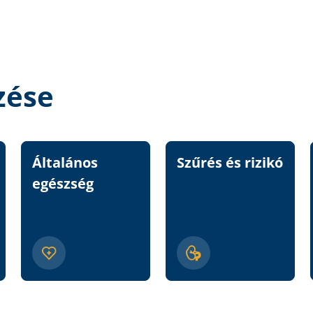
zése
Általános
Szűrés és rizikó
egészség