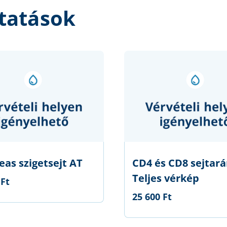
tatások
eas szigetsejt AT
CD4 és CD8 sejtará
Teljes vérkép
 Ft
25 600 Ft