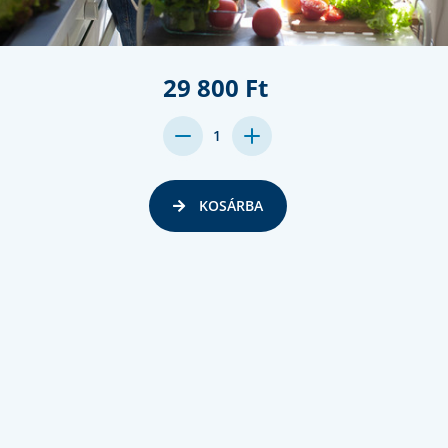
29 800 Ft
DECREASE
INCREASE
1
QUANTITY:
QUANTITY:
KOSÁRBA