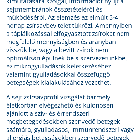
kimutatására szolgál, információt nyújt a
sejtmembránok összetételéről és
működéséről. Az elemzés az elmúlt 3-4
hónap zsírsavbevitelét tükrözi. Amennyiben
a táplálkozással elfogyasztott zsírokat nem
megfelelő mennyiségben és arányban
visszük be, vagy a bevitt zsírok nem
optimálisan épülnek be a szervezetünkbe,
ez mikrogyulladások keletkezéséhez
valamint gyulladásokkal összefüggő
betegségek kialakulásához vezethet.
A sejt zsírsavprofil vizsgálat bármely
életkorban elvégezhető és különösen
ajánlott a szív- és érrendszeri
megbetegedésekben szenvedő betegek
számára, gyulladásos, immunrendszeri vagy
allergiás betegségekben szenvedő betegek