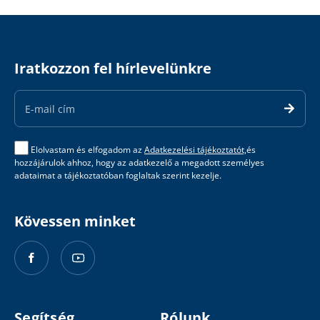
Iratkozzon fel hírlevelünkre
Email
Address
Elolvastam és elfogadom az
Adatkezelési tájékoztatót,
és
hozzájárulok ahhoz, hogy az adatkezelő a megadott személyes
adataimat a tájékoztatóban foglaltak szerint kezelje.
Kövessen minket
Segítség
Rólunk