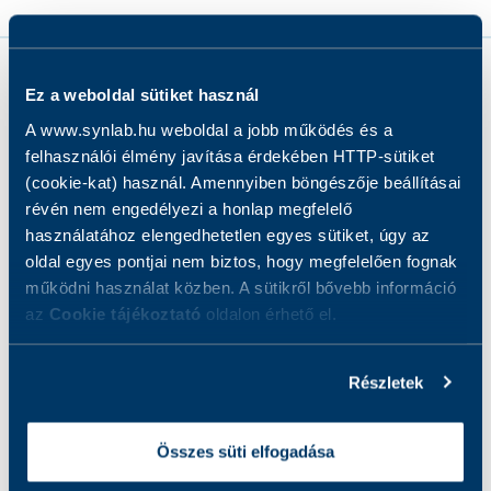
Ez a weboldal sütiket használ
A www.synlab.hu weboldal a jobb működés és a
felhasználói élmény javítása érdekében HTTP-sütiket
•
Mit vizsgálunk?
(cookie-kat) használ. Amennyiben böngészője beállításai
révén nem engedélyezi a honlap megfelelő
használatához elengedhetetlen egyes sütiket, úgy az
Hogyan készüljön a vizsgálatra?
oldal egyes pontjai nem biztos, hogy megfelelően fognak
működni használat közben. A sütikről bővebb információ
Eredmények
az
Cookie tájékoztató
oldalon érhető el.
Részletek
Kinek ajánljuk?
Összes süti elfogadása
A vizsgálat előnyei