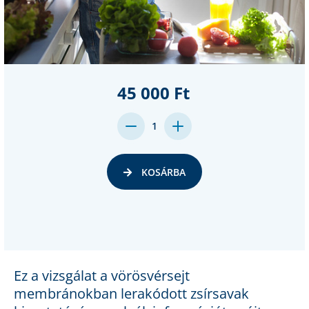
45 000 Ft
DECREASE
INCREASE
1
QUANTITY:
QUANTITY:
KOSÁRBA
Ez a vizsgálat a vörösvérsejt
membránokban lerakódott zsírsavak