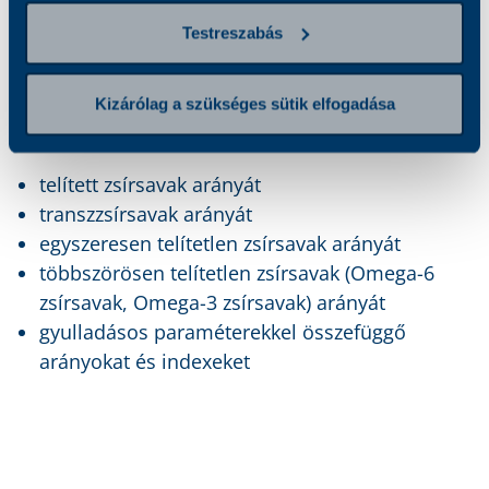
Testreszabás
Hogyan jelentkezzen konzultációra?
Mit vizsgálunk?
Kizárólag a szükséges sütik elfogadása
telített zsírsavak arányát
transzzsírsavak arányát
egyszeresen telítetlen zsírsavak arányát
többszörösen telítetlen zsírsavak (Omega-6
zsírsavak, Omega-3 zsírsavak) arányát
gyulladásos paraméterekkel összefüggő
arányokat és indexeket