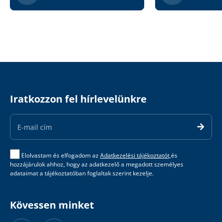
Iratkozzon fel hírlevelünkre
Email
Address
Elolvastam és elfogadom az
Adatkezelési tájékoztatót,
és
hozzájárulok ahhoz, hogy az adatkezelő a megadott személyes
adataimat a tájékoztatóban foglaltak szerint kezelje.
Kövessen minket