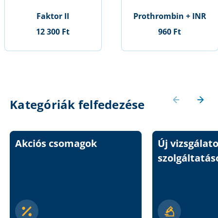
Faktor II
Prothrombin + INR
12 300 Ft
960 Ft
Kategóriák felfedezése
Akciós csomagok
Új vizsgálat
szolgáltatás