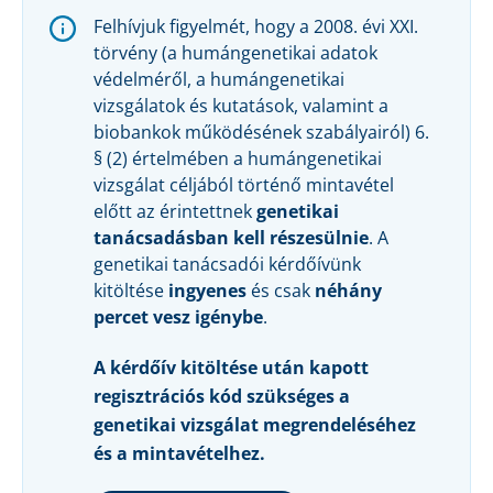
Felhívjuk figyelmét, hogy a 2008. évi XXI.
törvény (a humángenetikai adatok
védelméről, a humángenetikai
vizsgálatok és kutatások, valamint a
biobankok működésének szabályairól) 6.
§ (2) értelmében a humángenetikai
vizsgálat céljából történő mintavétel
előtt az érintettnek
genetikai
tanácsadásban kell részesülnie
. A
genetikai tanácsadói kérdőívünk
kitöltése
ingyenes
és csak
néhány
percet vesz igénybe
.
A kérdőív kitöltése után kapott
regisztrációs kód szükséges a
genetikai vizsgálat megrendeléséhez
és a mintavételhez.