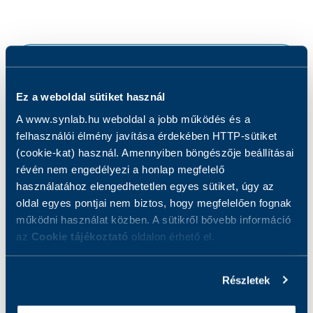
•
Mit vizsgálunk?
Ez a weboldal sütiket használ
Hogyan készüljön a vizsgálatra?
A www.synlab.hu weboldal a jobb működés és a
felhasználói élmény javítása érdekében HTTP-sütiket
Eredmények
(cookie-kat) használ. Amennyiben böngészője beállításai
révén nem engedélyezi a honlap megfelelő
használatához elengedhetetlen egyes sütiket, úgy az
A vizsgálatról
oldal egyes pontjai nem biztos, hogy megfelelően fognak
működni használat közben. A sütikről bővebb információ
az
Cookie tájékoztató
oldalon érhető el.
Mintával kapcsolatos információk
Mit vizsgálunk?
Részletek