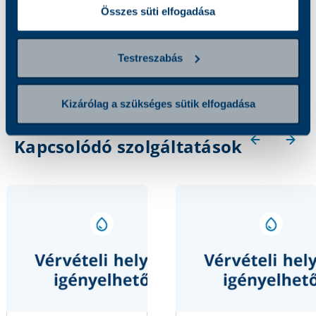
Összes süti elfogadása
A vizsgálat során a II. alvadási faktor
(prothrombin) gén mutációját vizsgáljuk.
Testreszabás
Kizárólag a szükséges sütik elfogadása
Kapcsolódó szolgáltatások