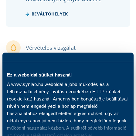
BEVÁLTÓHELYEK
Vérvételes vizsgálat
Eredmény 3 munkanapon belül
Ez a weboldal sütiket használ
A www.synlab.hu weboldal a jobb működés és a
Éhgyomri vizsgálat
felhasználói élmény javítása érdekében HTTP-sütiket
(cookie-kat) használ. Amennyiben böngészője beállításai
révén nem engedélyezi a honlap megfelelő
Mintavétel díját tartalmazza
használatához elengedhetetlen egyes sütiket, úgy az
oldal egyes pontjai nem biztos, hogy megfelelően fognak
működni használat közben. A sütikről bővebb információ
az
Cookie tájékoztató
oldalon érhető el.