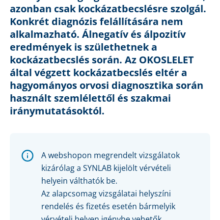
azonban csak kockázatbecslésre szolgál.
Konkrét diagnózis felállítására nem
alkalmazható. Álnegatív és álpozitív
eredmények is születhetnek a
kockázatbecslés során. Az OKOSLELET
által végzett kockázatbecslés eltér a
hagyományos orvosi diagnosztika során
használt szemlélettől és szakmai
iránymutatásoktól.
A webshopon megrendelt vizsgálatok
kizárólag a SYNLAB kijelölt vérvételi
helyein válthatók be.
Az alapcsomag vizsgálatai helyszíni
rendelés és fizetés esetén bármelyik
vérvételi helyen igénybe vehetők.