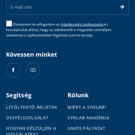
Address
Elolvastam és elfogadom az
Adatkezelési tájékoztatót,
és
hozzájárulok ahhoz, hogy az adatkezelő a megadott személyes
adataimat a tájékoztatóban foglaltak szerint kezelje.
Kövessen minket
Segítség
Rólunk
LETÖLTHETŐ ÁRLISTÁK
MIÉRT A SYNLAB?
ÜGYFÉLSZOLGÁLAT
SYNLAB AKADÉMIA
HOGYAN KÉSZÜLJÖN A
UNIÓS PÁLYÁZAT
VIZSGÁLATRA?