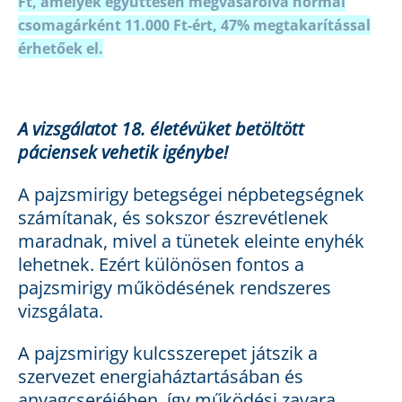
Ft, amelyek együttesen megvásárolva normál
csomagárként 11.000 Ft-ért, 47% megtakarítással
érhetőek el.
A vizsgálatot 18. életévüket betöltött
páciensek vehetik igénybe!
A pajzsmirigy betegségei népbetegségnek
számítanak, és sokszor észrevétlenek
maradnak, mivel a tünetek eleinte enyhék
lehetnek. Ezért különösen fontos a
pajzsmirigy működésének rendszeres
vizsgálata.
A pajzsmirigy kulcsszerepet játszik a
szervezet energiaháztartásában és
anyagcseréjében, így működési zavara