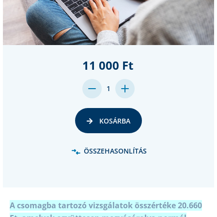
11 000 Ft
DECREASE
INCREASE
1
QUANTITY:
QUANTITY:
KOSÁRBA
ÖSSZEHASONLÍTÁS
A csomagba tartozó vizsgálatok összértéke 20.660