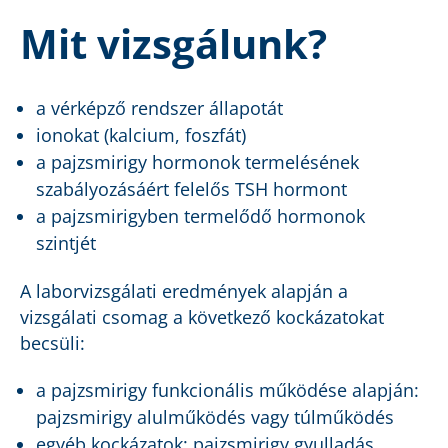
Mit vizsgálunk?
a vérképző rendszer állapotát
ionokat (kalcium, foszfát)
a pajzsmirigy hormonok termelésének
szabályozásáért felelős TSH hormont
a pajzsmirigyben termelődő hormonok
szintjét
A laborvizsgálati eredmények alapján a
vizsgálati csomag a következő kockázatokat
becsüli:
a pajzsmirigy funkcionális működése alapján:
pajzsmirigy alulműködés vagy túlműködés
egyéb kockázatok: pajzsmirigy gyulladás,