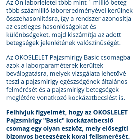
Az Ön laborleletei több mint 1 millió beteg
több százmillió laboreredményével kerülnek
összehasonlításra, így a rendszer azonosítja
az esetleges hasonlóságokat és
különbségeket, majd kiszámítja az adott
betegségek jelenlétének valószínűségét.
Az OKOSLELET Pajzsmirigy Basic csomagba
azok a laborparaméterek kerültek
beválogatásra, melyek vizsgálata lehetővé
teszi a pajzsmirigy egészségének általános
felmérését és a pajzsmirigy betegségek
meglétére vonatkozó kockázatbecslést is.
Felhívjuk figyelmét, hogy az OKOSLELET
Pajzsmirigy
"Basic" kockázatbecslő
csomag egy olyan eszköz, mely elősegíti
bizonyos betegségek korai felismerését,