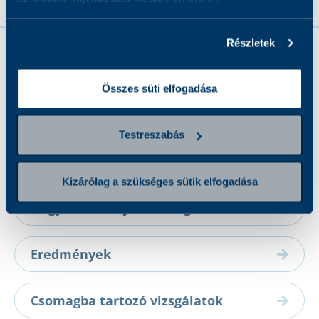
Részletek
Összes süti elfogadása
•
Mit vizsgálunk?
Testreszabás
Gyakori tünetek
Kizárólag a szükséges sütik elfogadása
Hogyan készüljön a vizsgálatra?
Eredmények
Csomagba tartozó vizsgálatok