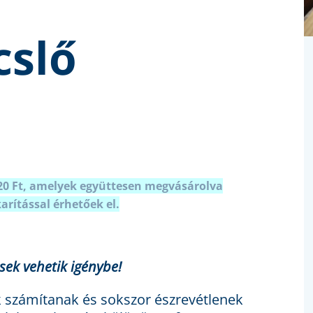
cslő
220 Ft, amelyek együttesen megvásárolva
rítással érhetőek el.
nsek vehetik igénybe!
 számítanak és sokszor észrevétlenek