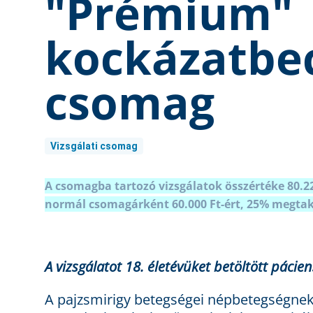
"Prémium"
kockázatbe
csomag
Vizsgálati csomag
A csomagba tartozó vizsgálatok összértéke 80.
normál csomagárként 60.000 Ft-ért, 25% megtaka
A vizsgálatot 18. életévüket betöltött pácie
A pajzsmirigy betegségei népbetegségnek