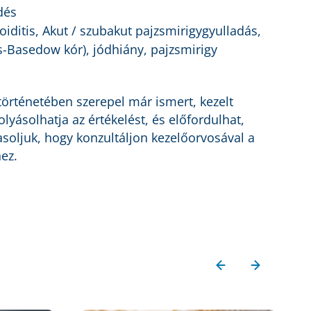
dés
iditis, Akut / szubakut pajzsmirigygyulladás,
s-Basedow kór), jódhiány, pajzsmirigy
örténetében szerepel már ismert, kezelt
lyásolhatja az értékelést, és előfordulhat,
asoljuk, hogy konzultáljon kezelőorvosával a
ez.