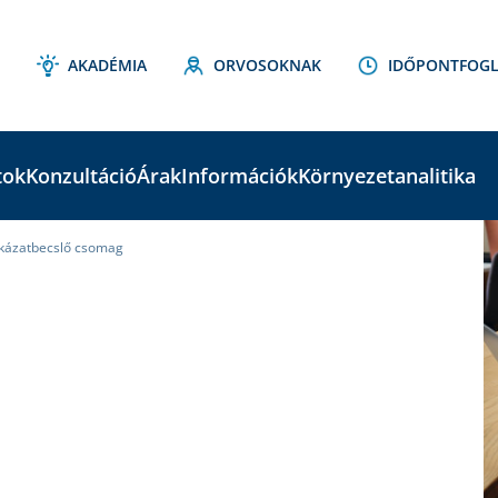
AKADÉMIA
ORVOSOKNAK
IDŐPONTFOGL
tok
Konzultáció
Árak
Információk
Környezetanalitika
kázatbecslő csomag
C
S