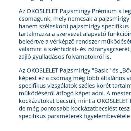
Az OKOSLELET Pajzsmirigy Prémium a legb
csomagunk, mely nemcsak a pajzsmirigy h
hanem széleskörű pajzsmirigy specifikus 
tartalmazza a szervezet alapvető funkciói
beleértve a vérképző rendszer működését,
valamint a szénhidrát- és zsíranyagcserét
zajló gyulladásos folyamatokról is.
Az OKOSLELET Pajzsmirigy "Basic" és „Bő
képest ez a csomag még több általános viz
specifikus vizsgálatok széles körét tartal
működéséről átfogó képet adni. A mesters
kockázatokat becsüli, mint a OKOSLELET 
de még pontosabb kockázatbecslést tesz 
specifikus paraméterek figyelembevétele 