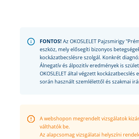
FONTOS!
Az OKOSLELET
Pajzsmirigy "Pré
eszköz, mely elősegíti bizonyos betegsége
kockázatbecslésre szolgál. Konkrét diagnóz
Álnegatív és álpozitív eredmények is szüle
OKOSLELET által végzett kockázatbecslés 
során használt szemlélettől és szakmai ir
A webshopon megrendelt vizsgálatok kizáról
válthatók be.
Az alapcsomag vizsgálatai helyszíni rendelé