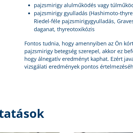
pajzsmirigy alulműködés vagy túlműkö
pajzsmirigy gyulladás (Hashimoto-thyreo
Riedel-féle pajzsmirigygyulladás, Grave
daganat, thyreotoxikózis
Fontos tudnia, hogy amennyiben az Ön kórt
pajzsmirigy betegség szerepel, akkor ez befo
hogy álnegatív eredményt kaphat. Ezért jav
vizsgálati eredmények pontos értelmezéséh
tatások