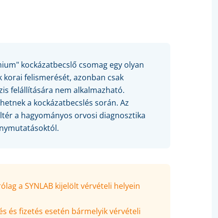
mium"
kockázatbecslő csomag egy olyan
k korai felismerését, azonban csak
is felállítására nem alkalmazható.
thetnek a kockázatbecslés során. Az
eltér a hagyományos orvosi diagnosztika
ánymutatásoktól.
ag a SYNLAB kijelölt vérvételi helyein
s és fizetés esetén bármelyik vérvételi