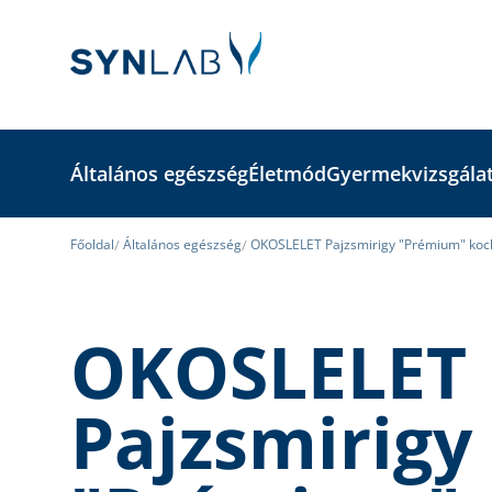
Általános egészség
Életmód
Gyermekvizsgála
Főoldal
Általános egészség
OKOSLELET Pajzsmirigy "Prémium" koc
OKOSLELET
Pajzsmirigy