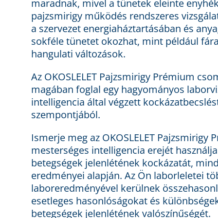
maradnak, mivel a tünetek eleinte enyhék
pajzsmirigy működés rendszeres vizsgálata
a szervezet energiaháztartásában és any
sokféle tünetet okozhat, mint például fár
hangulati változások.
Az OKOSLELET Pajzsmirigy Prémium csomag
magában foglal egy hagyományos laborvizs
intelligencia által végzett kockázatbecslés
szempontjából.
Ismerje meg az OKOSLELET Pajzsmirigy 
mesterséges intelligencia erejét használja
betegségek jelenlétének kockázatát, mind
eredményei alapján. Az Ön laborleletei tö
laboreredményével kerülnek összehasonlít
esetleges hasonlóságokat és különbségeke
betegségek jelenlétének valószínűségét.