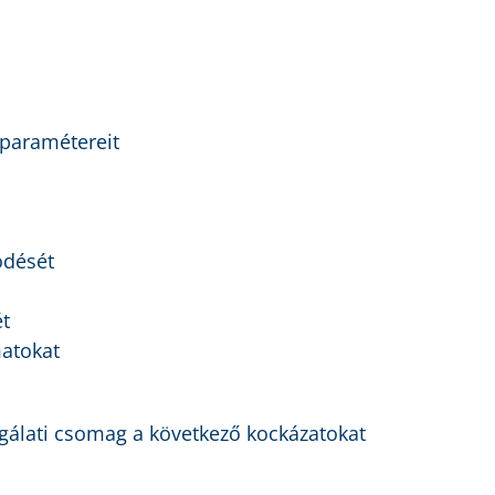
 paramétereit
ödését
ét
matokat
sgálati csomag a következő kockázatokat