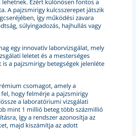
 lehetnek. Ezért különösen fontos a
. A pajzsmirigy kulcsszerepet játszik
agcseréjében, így működési zavara
adtság, súlyingadozás, hajhullás vagy
 egy innovatív laborvizsgálat, mely
gálati leletet és a mesterséges
t is a pajzsmirigy betegségek jelenléte
Prémium csomagot, amely a
 fel, hogy felmérje a pajzsmirigy
össze a laboratóriumi vizsgálati
bb mint 1 millió beteg több százmillió
ásra, így a rendszer azonosítja az
t, majd kiszámítja az adott