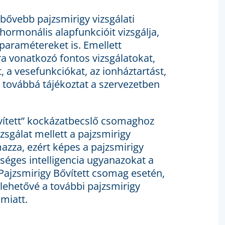
ővebb pajzsmirigy vizsgálati
ormonális alapfunkcióit vizsgálja,
paramétereket is. Emellett
ra vonatkozó fontos vizsgálatokat,
 a vesefunkciókat, az ionháztartást,
, továbbá tájékoztat a szervezetben
vített” kockázatbecslő csomaghoz
sgálat mellett a pajzsmirigy
mazza, ezért képes a pajzsmirigy
éges intelligencia ugyanazokat a
Pajzsmirigy Bővített csomag esetén,
lehetővé a további pajzsmirigy
miatt.