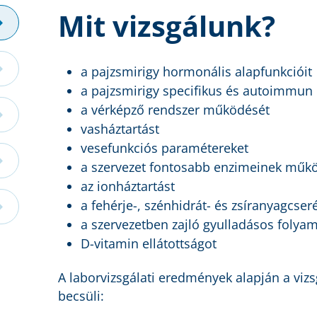
Mit vizsgálunk?
a pajzsmirigy hormonális alapfunkcióit
a pajzsmirigy specifikus és autoimmun
a vérképző rendszer működését
vasháztartást
vesefunkciós paramétereket
a szervezet fontosabb enzimeinek műk
az ionháztartást
a fehérje-, szénhidrát- és zsíranyagcser
a szervezetben zajló gyulladásos folya
D-vitamin ellátottságot
A laborvizsgálati eredmények alapján a viz
becsüli: