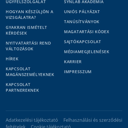
ÜGYFÉLSZOLGÁLAT
SYNLAB AKADÉMIA
HOGYAN KÉSZÜLJÖN A
UNIÓS PÁLYÁZAT
VIZSGÁLATRA?
TANÚSÍTVÁNYOK
GYAKRAN ISMÉTELT
MAGATARTÁSI KÓDEX
KÉRDÉSEK
SAJTÓKAPCSOLAT
NYITVATARTÁSI REND
VÁLTOZÁSOK
MÉDIAMEGJELENÉSEK
HÍREK
KARRIER
KAPCSOLAT
IMPRESSZUM
MAGÁNSZEMÉLYEKNEK
KAPCSOLAT
PARTNEREKNEK
Adatkezelési tájékoztató
Felhasználási és szerződési
feltételek
Cookie tájékoztató