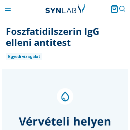
Foszfatidilszerin IgG
elleni antitest
Egyedi vizsgálat
Current
Stock: