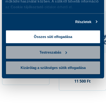
működni használat közben. A sütikről bővebb információ
az
Cookie tájékoztató
oldalon érhető el.
Részletek
Összes süti elfogadása
Testreszabás
Foszfatidilszerin IgM
Deamidált gliadin
elleni antitest
peptid (DGP) IgG elleni
Kizárólag a szükséges sütik elfogadása
antitest
7 300 Ft
11 500 Ft