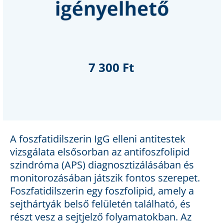
7 300 Ft
A foszfatidilszerin IgG elleni antitestek
vizsgálata elsősorban az antifoszfolipid
szindróma (APS) diagnosztizálásában és
monitorozásában játszik fontos szerepet.
Foszfatidilszerin egy foszfolipid, amely a
sejthártyák belső felületén található, és
részt vesz a sejtjelző folyamatokban. Az