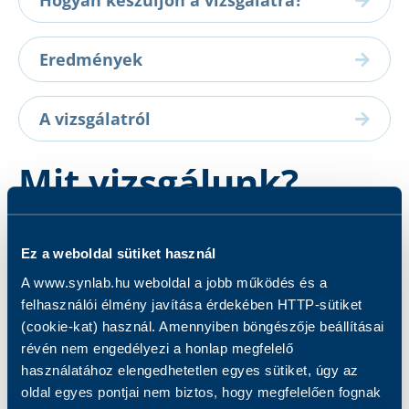
Hogyan készüljön a vizsgálatra?
Eredmények
A vizsgálatról
Mit vizsgálunk?
A vizsgálat célja a foszfatidilszerin IgG típusú
Ez a weboldal sütiket használ
antitestek kimutatása.
A www.synlab.hu weboldal a jobb működés és a
felhasználói élmény javítása érdekében HTTP-sütiket
(cookie-kat) használ. Amennyiben böngészője beállításai
révén nem engedélyezi a honlap megfelelő
használatához elengedhetetlen egyes sütiket, úgy az
oldal egyes pontjai nem biztos, hogy megfelelően fognak
Kapcsolódó szolgáltatások