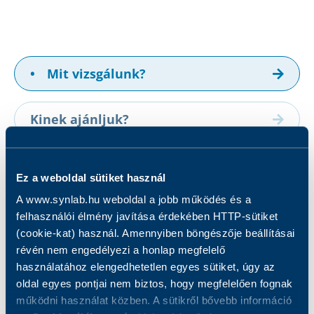
•
Mit vizsgálunk?
Kinek ajánljuk?
Hogyan készüljön a vizsgálatra?
Ez a weboldal sütiket használ
A www.synlab.hu weboldal a jobb működés és a
Eredmények
felhasználói élmény javítása érdekében HTTP-sütiket
(cookie-kat) használ. Amennyiben böngészője beállításai
révén nem engedélyezi a honlap megfelelő
Csomagba tartozó vizsgálatok
használatához elengedhetetlen egyes sütiket, úgy az
oldal egyes pontjai nem biztos, hogy megfelelően fognak
Mit vizsgálunk?
működni használat közben. A sütikről bővebb információ