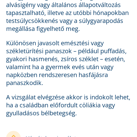
alvásigény vagy általános állapotváltozás
tapasztalható, illetve az utóbbi hónapokban
testsúlycsökkenés vagy a súlygyarapodás
megállása figyelhető meg.
Különösen javasolt emésztési vagy
székletürítési panaszok – például puffadás,
gyakori hasmenés, zsíros széklet – esetén,
valamint ha a gyermek evés után vagy
napközben rendszeresen hasfájásra
panaszkodik.
A vizsgálat elvégzése akkor is indokolt lehet,
ha a családban előfordult cöliákia vagy
gyulladásos bélbetegség.