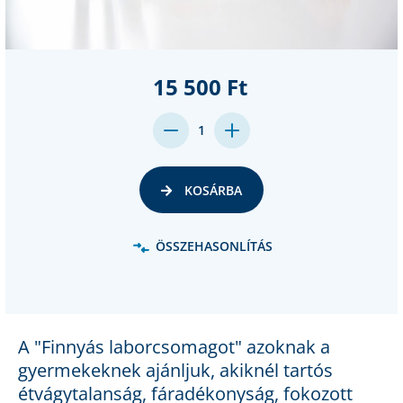
15 500 Ft
DECREASE
INCREASE
1
QUANTITY:
QUANTITY:
KOSÁRBA
ÖSSZEHASONLÍTÁS
A "Finnyás laborcsomagot" azoknak a
gyermekeknek ajánljuk, akiknél tartós
étvágytalanság, fáradékonyság, fokozott