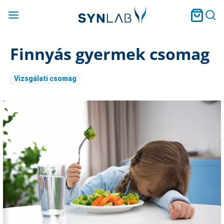
Finnyás gyermek csomag
Vizsgálati csomag
Current
Stock: