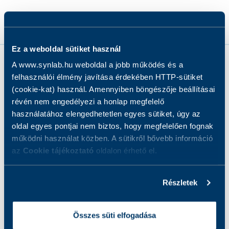
Ez a weboldal sütiket használ
A www.synlab.hu weboldal a jobb működés és a
felhasználói élmény javítása érdekében HTTP-sütiket
(cookie-kat) használ. Amennyiben böngészője beállításai
révén nem engedélyezi a honlap megfelelő
•
Jelentkezés módja
használatához elengedhetetlen egyes sütiket, úgy az
oldal egyes pontjai nem biztos, hogy megfelelően fognak
működni használat közben. A sütikről bővebb információ
Regisztráció menete
az
Cookie tájékoztató
oldalon érhető el.
Időpontfoglalás menete
Részletek
Lemondás
Összes süti elfogadása