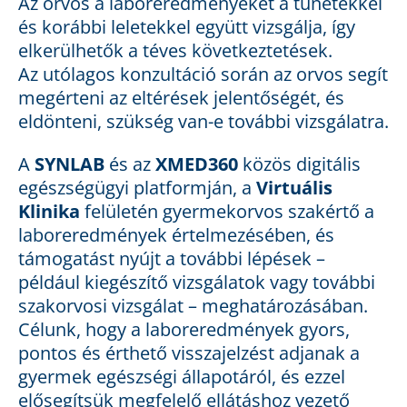
Az orvos a laboreredményeket a tünetekkel
és korábbi leletekkel együtt vizsgálja, így
elkerülhetők a téves következtetések.
Az utólagos konzultáció során az orvos segít
megérteni az eltérések jelentőségét, és
eldönteni, szükség van-e további vizsgálatra.
A
SYNLAB
és az
XMED360
közös digitális
egészségügyi platformján, a
Virtuális
Klinika
felületén gyermekorvos szakértő a
laboreredmények értelmezésében, és
támogatást nyújt a további lépések –
például kiegészítő vizsgálatok vagy további
szakorvosi vizsgálat – meghatározásában.
Célunk, hogy a laboreredmények gyors,
pontos és érthető visszajelzést adjanak a
gyermek egészségi állapotáról, és ezzel
elősegítsük megfelelő ellátáshoz vezető