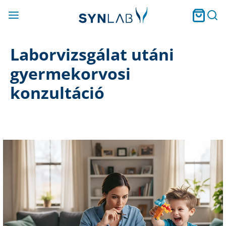
Laborvizsgálat utáni
gyermekorvosi
konzultáció
Current
Stock: